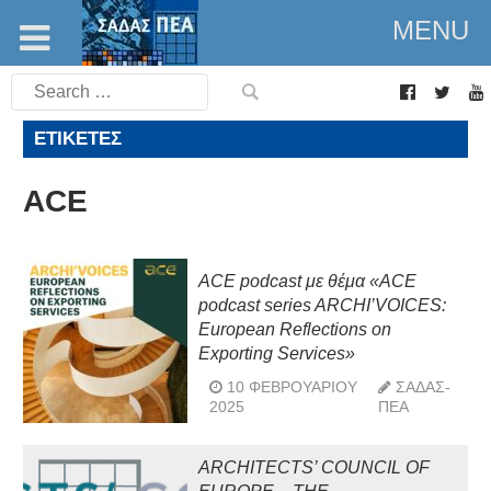
MENU
Search
for:
ΕΤΙΚΈΤΕΣ
ACE
ACE podcast με θέμα «ACE
podcast series ARCHI’VOICES:
European Reflections on
Exporting Services»
10 ΦΕΒΡΟΥΑΡΊΟΥ
ΣΑΔΑΣ-
2025
ΠΕΑ
ΑRCHITECTS’ COUNCIL OF