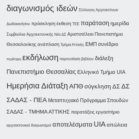
διαγωνισμός ιδεών
Σύλλογος Αρχιτεκτόνων
παράταση
ημερίδα
έκθεση
πρόσκληση
Δωδεκανήσου
ΤΕΕ
Αριστοτέλειο Πανεπιστήμιο
Συμβούλια Αρχιτεκτονικής
Νέο ΔΣ
ΕΜΠ
συνέδριο
Θεσσαλονίκης
ανάπλαση
Τμήμα Αττικής
εκδήλωση
διάλεξη
παρουσίαση βιβλίου
περίληψη
Πανεπιστήμιο Θεσσαλίας
Ελληνικό Τμήμα UIA
Ημερήσια Διάταξη
ΑΠΘ
ΔΣ
σύγκληση ΔΣ
ΣΑΔΑΣ - ΠΕΑ
Μεταπτυχιακό Πρόγραμμα Σπουδών
ΣΑΔΑΣ - ΤΜΗΜΑ ΑΤΤΙΚΗΣ
παρατάξεις
εργαστήριο
UIA
αποτελέσματα
απώλεια
αρχιτεκτονικοί διαγωνισμοί