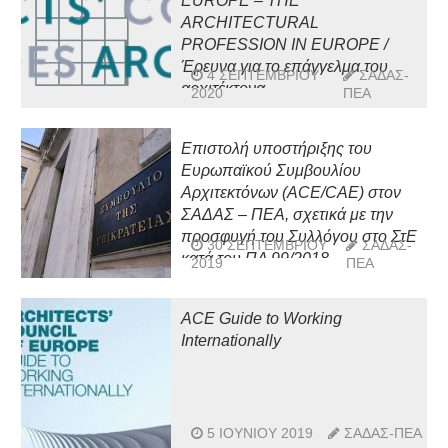
EUROPE – THE
ARCHITECTURAL
PROFESSION IN EUROPE /
Έρευνα για το επάγγελμα του
4 ΣΕΠΤΕΜΒΡΊΟΥ
ΣΑΔΑΣ-
αρχιτέκτονα
2020
ΠΕΑ
Επιστολή υποστήριξης του
Ευρωπαϊκού Συμβουλίου
Αρχιτεκτόνων (ACE/CAE) στον
ΣΑΔΑΣ – ΠΕΑ, σχετικά με την
προσφυγή του Συλλόγου στο ΣτΕ
30 ΣΕΠΤΕΜΒΡΊΟΥ
ΣΑΔΑΣ-
κατά του ΠΔ 99/2018
2019
ΠΕΑ
ACE Guide to Working
Internationally
5 ΙΟΥΝΊΟΥ 2019
ΣΑΔΑΣ-ΠΕΑ