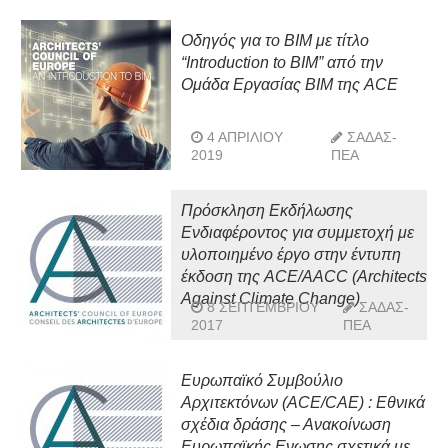
Οδηγός για το ΒΙΜ με τίτλο
“Introduction to BIM” από την
Ομάδα Εργασίας ΒΙΜ της ACE
4 ΑΠΡΙΛΊΟΥ
ΣΑΔΑΣ-
2019
ΠΕΑ
Πρόσκληση Εκδήλωσης
Ενδιαφέροντος για συμμετοχή με
υλοποιημένο έργο στην έντυπη
έκδοση της ACE/ΑΑCC (Architects
Against Climate Change)
8 ΣΕΠΤΕΜΒΡΊΟΥ
ΣΑΔΑΣ-
2017
ΠΕΑ
Ευρωπαϊκό Συμβούλιο
Αρχιτεκτόνων (ACE/CAE) : Εθνικά
σχέδια δράσης – Ανακοίνωση
Ευρωπαϊκής Ενωσης σχετικά με