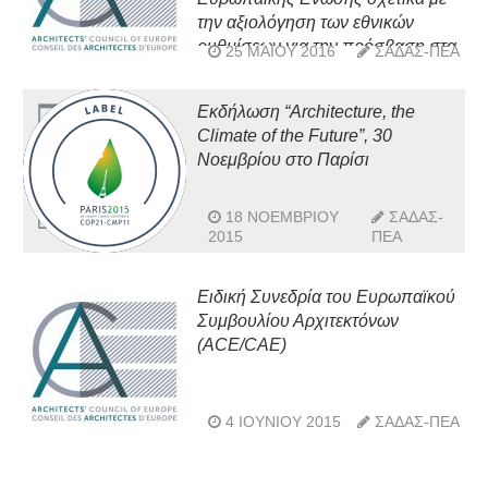
την αξιολόγηση των εθνικών
ρυθμίσεων για την πρόσβαση στα
25 ΜΑΪ́ΟΥ 2016
ΣΑΔΑΣ-ΠΕΑ
επαγγέλματα – COM(2013)676)
Εκδήλωση “Architecture, the
Climate of the Future”, 30
Νοεμβρίου στο Παρίσι
18 ΝΟΕΜΒΡΊΟΥ
ΣΑΔΑΣ-
2015
ΠΕΑ
Ειδική Συνεδρία του Ευρωπαϊκού
Συμβουλίου Αρχιτεκτόνων
(ACE/CAE)
4 ΙΟΥΝΊΟΥ 2015
ΣΑΔΑΣ-ΠΕΑ