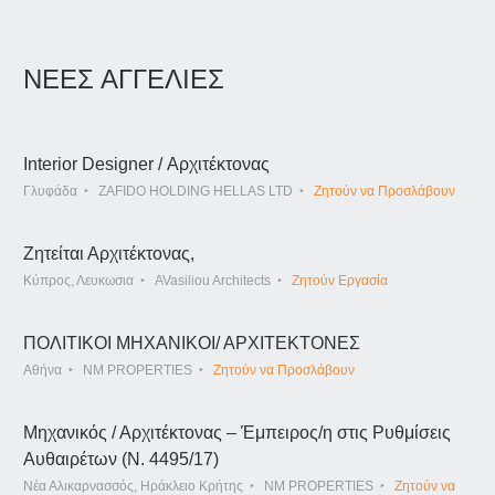
ΝΕΕΣ ΑΓΓΕΛΙΕΣ
Interior Designer / Αρχιτέκτονας
Γλυφάδα
ZAFIDO HOLDING HELLAS LTD
Ζητούν να Προσλάβουν
Ζητείται Αρχιτέκτονας,
Κύπρος, Λευκωσια
AVasiliou Architects
Ζητούν Εργασία
ΠΟΛΙΤΙΚΟΙ ΜΗΧΑΝΙΚΟΙ/ ΑΡΧΙΤΕΚΤΟΝΕΣ
Αθήνα
NM PROPERTIES
Ζητούν να Προσλάβουν
Μηχανικός / Αρχιτέκτονας – Έμπειρος/η στις Ρυθμίσεις
Αυθαιρέτων (Ν. 4495/17)
Νέα Αλικαρνασσός, Ηράκλειο Κρήτης
NM PROPERTIES
Ζητούν να