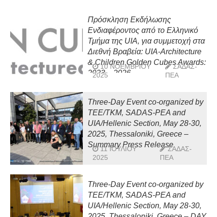
στον Άγιο Νικόλαο, με τη
συνεργασία του Συλλόγου
Πρόσκληση Εκδήλωσης
Αρχιτεκτόνων Λασιθίου, του
Ενδιαφέροντος από το Ελληνικό
ΣΑΔΑΣ–ΠΕΑ, του Ερευνητικού
Τμήμα της UIA, για συμμετοχή στα
Εργαστηρίου CRISIS του
Διεθνή Βραβεία: UIA-Architecture
Πανεπιστημίου Ιωαννίνων και της
& Children Golden Cubes Awards:
Σχολής Αρχιτεκτόνων του
10 ΝΟΕΜΒΡΊΟΥ
ΣΑΔΑΣ-
2023 – 2026
Πολυτεχνείου Κρήτης, Σάββατο 29
2025
ΠΕΑ
Νοεμβρίου 2025, Επιμελητήριο
Λασιθίου
Three-Day Event co-organized by
TEE/TKM, SADAS-PEA and
UIA/Hellenic Section, May 28-30,
2025, Thessaloniki, Greece –
Summary Press Release
11 ΙΟΥΛΊΟΥ
ΣΑΔΑΣ-
2025
ΠΕΑ
Three-Day Event co-organized by
TEE/TKM, SADAS-PEA and
UIA/Hellenic Section, May 28-30,
2025, Thessaloniki, Greece – DAY