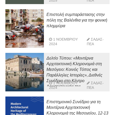
2025
ΠΕΑ
Επιστολή συμπαράστασης στην
πόλη της Βαλένθια για την φονική
πλημμύρα
1 ΝΟΕΜΒΡΊΟΥ
ΣΑΔΑΣ-
2024
ΠΕΑ
Δελτίο Τύπου: «Μοντέρνα
Αρχιτεκτονική Κληρονομιά στη
Μεσόγειο: Κοινός Τόπος και
Παράλληλες Ιστορίες», Διεθνές
Συνέδριο στο Κέντρο
1 ΝΟΕΜΒΡΊΟΥ
ΣΑΔΑΣ-
Αρχιτεκτονικής της
2024
ΠΕΑ
Μεσογείου, Χανιά, 12-13
Οκτωβρίου 2024
Επιστημονικό Συνέδριο για τη
Μοντέρνα Αρχιτεκτονική
Κληρονομιά της Μεσογείου, 12-13