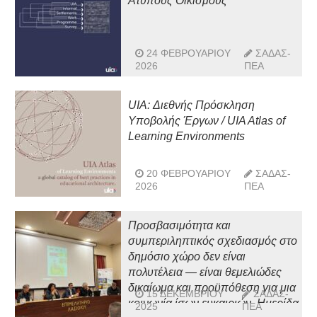
Άτυπους Οικισμούς
24 ΦΕΒΡΟΥΑΡΊΟΥ
ΣΑΔΑΣ-
2026
ΠΕΑ
UIA: Διεθνής Πρόσκληση
Υποβολής Έργων / UIA Atlas of
Learning Environments
20 ΦΕΒΡΟΥΑΡΊΟΥ
ΣΑΔΑΣ-
2026
ΠΕΑ
Προσβασιμότητα και
συμπεριληπτικός σχεδιασμός στο
δημόσιο χώρο δεν είναι
πολυτέλεια — είναι θεμελιώδες
δικαίωμα και προϋπόθεση για μια
15 ΔΕΚΕΜΒΡΊΟΥ
ΣΑΔΑΣ-
κοινωνία ίσων ευκαιριών. Ημερίδα
2025
ΠΕΑ