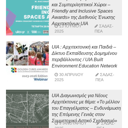
και Συμπεριληπτικοί Χώροι –
Friendly and Inclusive Spaces
Awards» της Διεθνούς Ένωσης
Αρχιτεκτόνων UIA
13 ΙΟΥΝΊΟΥ
ΣΑΔΑΣ-
2025
ΠΕΑ
UIA : Αρχιτεκτονική και Παιδιά –
Δίκτυο Εκπαίδευσης Δομημένου
περιβάλλοντος / UIA Built
Environment Education Network
30 ΑΠΡΙΛΊΟΥ
ΣΑΔΑΣ-
2025
ΠΕΑ
UIA Διαγωνισμός για Νέους
Αρχιτέκτονες με θέμα: «Το μέλλον
του Επαγγέλματος – Ενδυνάμωση
της Επόμενης Γενιάς στον
Συμμετοχικό Αστικό Σχεδιασμό»
9 ΙΑΝΟΥΑΡΊΟΥ
ΣΑΔΑΣ-