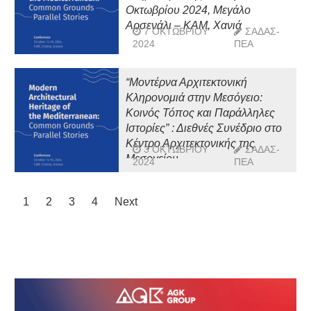
Οκτωβρίου 2024, Μεγάλο
Αρσενάλι – ΚΑΜ, Χανιά
7 ΟΚΤΩΒΡΊΟΥ
ΣΑΔΑΣ-
2024
ΠΕΑ
“Μοντέρνα Αρχιτεκτονική
Κληρονομιά στην Μεσόγειο:
Κοινός Τόπος και Παράλληλες
Ιστορίες” : Διεθνές Συνέδριο στο
Κέντρο Αρχιτεκτονικής της
3 ΟΚΤΩΒΡΊΟΥ
ΣΑΔΑΣ-
Μεσογείου
2024
ΠΕΑ
1
2
3
4
Next