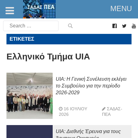
MENU
Search
for:
ΕΤΙΚΈΤΕΣ
Ελληνικό Τμήμα UIA
UIA: Η Γενική Συνέλευση εκλέγει
το Συμβούλιο για την περίοδο
2026-2029
16 ΙΟΥΛΊΟΥ
ΣΑΔΑΣ-
2026
ΠΕΑ
UIA: Διεθνής Έρευνα για τους