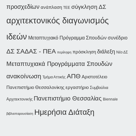
προσχεδίων
σύγκληση ΔΣ
ανάπλαση
ΤΕΕ
αρχιτεκτονικός διαγωνισμός
ιδεών
συνέδριο
Μεταπτυχιακό Πρόγραμμα Σπουδών
ΔΣ ΣΑΔΑΣ - ΠΕΑ
διάλεξη
πρόσκληση
Νέο ΔΣ
περίληψη
Μεταπτυχιακά Προγράμματα Σπουδών
ανακοίνωση
ΑΠΘ
Αριστοτέλειο
Τμήμα Αττικής
Πανεπιστήμιο Θεσσαλονίκης
εργαστήριο
Συμβούλια
Πανεπιστήμιο Θεσσαλίας
Αρχιτεκτονικής
Biennale
Ημερήσια Διάταξη
βιβλιοπαρουσίαση