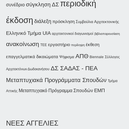
περιοδική
σύγκληση ΔΣ
συνέδριο
έκδοση
διάλεξη
πρόσκληση
Συμβούλια Αρχιτεκτονικής
Ελληνικό Τμήμα UIA
αρχιτεκτονικοί διαγωνισμοί
βιβλιοπαρουσίαση
ανακοίνωση
εργαστήριο
έκθεση
ΤΕΕ
περίληψη
ΑΠΘ
επαγγελματικά δικαιώματα
Ψήφισμα
Biennale
Σύλλογος
ΔΣ ΣΑΔΑΣ - ΠΕΑ
Αρχιτεκτόνων Δωδεκανήσου
Μεταπτυχιακά Προγράμματα Σπουδών
Τμήμα
ΕΜΠ
Μεταπτυχιακό Πρόγραμμα Σπουδών
Αττικής
ΝΕΕΣ ΑΓΓΕΛΙΕΣ