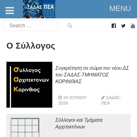
MENU
Search
for:
Ο Σύλλογος
Συγκρότηση σε σώμα του νέου ΔΣ
του ΣΑΔΑΣ-ΤΜΗΜΑΤΟΣ
ΚΟΡΙΝΘΙΑΣ
24 ΙΟΥΛΊΟΥ
ΣΑΔΑΣ-
2026
ΠΕΑ
Σύλλογοι και Τμήματα
Αρχιτεκτόνων