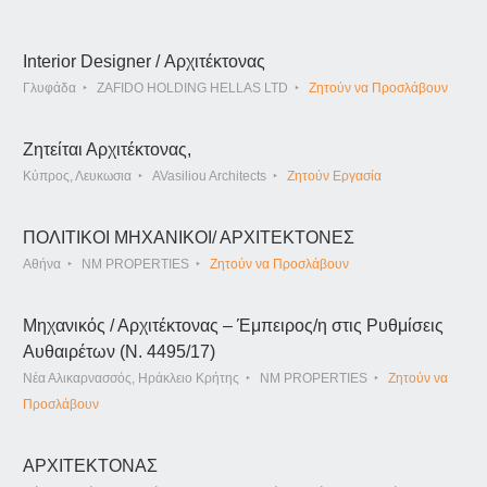
Interior Designer / Αρχιτέκτονας
Γλυφάδα
ZAFIDO HOLDING HELLAS LTD
Ζητούν να Προσλάβουν
Ζητείται Αρχιτέκτονας,
Κύπρος, Λευκωσια
AVasiliou Architects
Ζητούν Εργασία
ΠΟΛΙΤΙΚΟΙ ΜΗΧΑΝΙΚΟΙ/ ΑΡΧΙΤΕΚΤΟΝΕΣ
Αθήνα
NM PROPERTIES
Ζητούν να Προσλάβουν
Μηχανικός / Αρχιτέκτονας – Έμπειρος/η στις Ρυθμίσεις
Αυθαιρέτων (Ν. 4495/17)
Νέα Αλικαρνασσός, Ηράκλειο Κρήτης
NM PROPERTIES
Ζητούν να
Προσλάβουν
ΑΡΧΙΤΕΚΤΟΝΑΣ