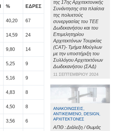
της 17ης Αρχιτεκτονικής
Ι
%
ΕΔΡΕΣ
Συνάντησης στα πλαίσια
της πολυετούς
40,20
67
συνεργασίας του ΤΕΕ
Δωδεκανήσου και του
Επιμελητηρίου
14,59
24
Αρχιτεκτόνων Τουρκίας
(CAT)- Τμήμα Μούγλων
9,80
14
με την υποστήριξη του
Συλλόγου Αρχιτεκτόνων
5,25
9
Δωδεκανήσου (ΣΑΔ)
11 ΣΕΠΤΕΜΒΡΊΟΥ 2024
5,16
9
4,83
8
4,50
8
ΑΝΑΚΟΙΝΏΣΕΙΣ,
ΑΝΤΙΚΕΊΜΕΝΟ, DESIGN,
ΑΡΧΙΤΈΚΤΟΝΕΣ
3,56
6
ΑΠΘ : Διάλεξη / Θωμάς