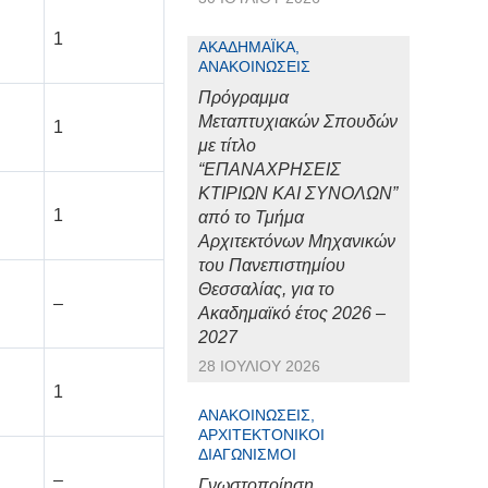
1
ΑΚΑΔΗΜΑΪΚΆ,
ΑΝΑΚΟΙΝΏΣΕΙΣ
Πρόγραμμα
Μεταπτυχιακών Σπουδών
1
με τίτλο
“ΕΠΑΝΑΧΡΗΣΕΙΣ
ΚΤΙΡΙΩΝ ΚΑΙ ΣΥΝΟΛΩΝ”
1
από το Τμήμα
Αρχιτεκτόνων Μηχανικών
του Πανεπιστημίου
Θεσσαλίας, για το
–
Ακαδημαϊκό έτος 2026 –
2027
28 ΙΟΥΛΊΟΥ 2026
1
ΑΝΑΚΟΙΝΏΣΕΙΣ,
ΑΡΧΙΤΕΚΤΟΝΙΚΟΊ
ΔΙΑΓΩΝΙΣΜΟΊ
–
Γνωστοποίηση