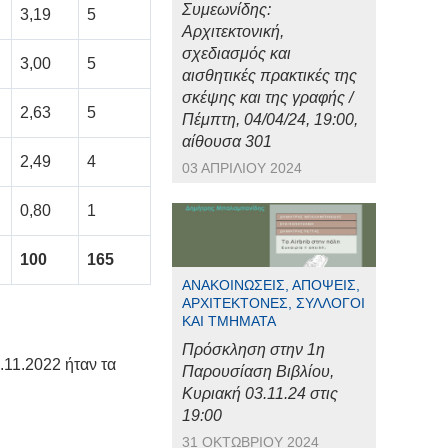
Συμεωνίδης:
3,19
5
Αρχιτεκτονική,
σχεδιασμός και
3,00
5
αισθητικές πρακτικές της
σκέψης και της γραφής /
2,63
5
Πέμπτη, 04/04/24, 19:00,
αίθουσα 301
2,49
4
03 ΑΠΡΙΛΊΟΥ 2024
0,80
1
100
165
ΑΝΑΚΟΙΝΏΣΕΙΣ, ΑΠΌΨΕΙΣ,
ΑΡΧΙΤΈΚΤΟΝΕΣ, ΣΎΛΛΟΓΟΙ
ΚΑΙ ΤΜΉΜΑΤΑ
Πρόσκληση στην 1η
11.2022 ήταν τα
Παρουσίαση Βιβλίου,
Κυριακή 03.11.24 στις
19:00
31 ΟΚΤΩΒΡΊΟΥ 2024