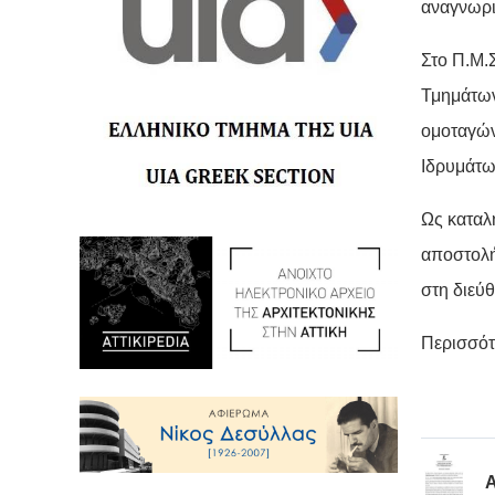
αναγνωρισ
Στο Π.Μ.Σ
Τμημάτων
ομοταγών
Ιδρυμάτω
Ως καταλ
αποστολή
στη διεύ
Περισσότ
Α