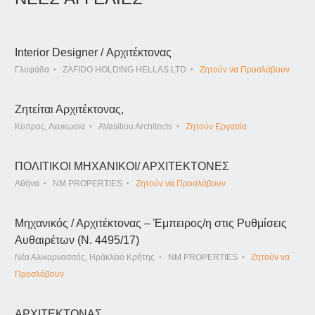
Interior Designer / Αρχιτέκτονας
Γλυφάδα
ZAFIDO HOLDING HELLAS LTD
Ζητούν να Προσλάβουν
Ζητείται Αρχιτέκτονας,
Κύπρος, Λευκωσια
AVasiliou Architects
Ζητούν Εργασία
ΠΟΛΙΤΙΚΟΙ ΜΗΧΑΝΙΚΟΙ/ ΑΡΧΙΤΕΚΤΟΝΕΣ
Αθήνα
NM PROPERTIES
Ζητούν να Προσλάβουν
Μηχανικός / Αρχιτέκτονας – Έμπειρος/η στις Ρυθμίσεις
Αυθαιρέτων (Ν. 4495/17)
Νέα Αλικαρνασσός, Ηράκλειο Κρήτης
NM PROPERTIES
Ζητούν να
Προσλάβουν
ΑΡΧΙΤΕΚΤΟΝΑΣ