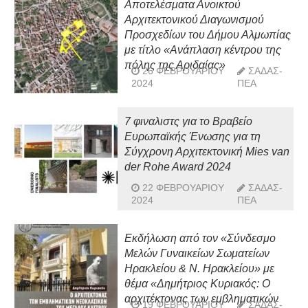
Αποτελέσματα Ανοικτού
Αρχιτεκτονικού Διαγωνισμού
Προσχεδίων του Δήμου Αλμωπίας
με τίτλο «Ανάπλαση κέντρου της
πόλης της Αριδαίας»
26 ΦΕΒΡΟΥΑΡΊΟΥ
ΣΑΔΑΣ-
2024
ΠΕΑ
7 φιναλιστς για το Βραβείο
Ευρωπαϊκής Ένωσης για τη
Σύγχρονη Αρχιτεκτονική Mies van
der Rohe Award 2024
22 ΦΕΒΡΟΥΑΡΊΟΥ
ΣΑΔΑΣ-
2024
ΠΕΑ
Εκδήλωση από τον «Σύνδεσμο
Μελών Γυναικείων Σωματείων
Ηρακλείου & Ν. Ηρακλείου» με
θέμα «Δημήτριος Κυριακός: Ο
αρχιτέκτονας των εμβληματικών
19 ΦΕΒΡΟΥΑΡΊΟΥ
ΣΑΔΑΣ-