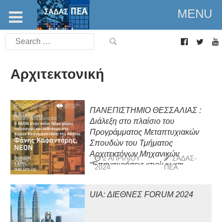
MENU
Search
for:
Αρχιτεκτονική
ΠΑΝΕΠΙΣΤΗΜΙΟ ΘΕΣΣΑΛΙΑΣ :
Διάλεξη στο πλαίσιο του
Προγράμματος Μεταπτυχιακών
Σπουδών του Τμήματος
Αρχιτεκτόνων Μηχανικών
2 ΑΠΡΙΛΊΟΥ
ΣΑΔΑΣ-
“Επαναχρήσεις κτιρίων και
2024
ΠΕΑ
συνόλων», Πέμπτη 04.04.2024
UIA: ΔΙΕΘΝΕΣ FORUM 2024