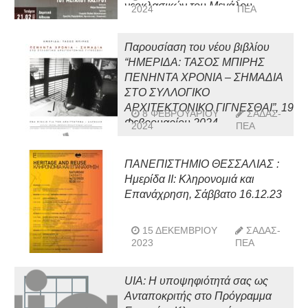
νεοκλασικών του Μεγάλου
2024
ΠΕΑ
Κάστρου»
Παρουσίαση του νέου βιβλίου
“ΗΜΕΡΙΔΑ: ΤΑΣΟΣ ΜΠΙΡΗΣ
ΠΕΝΗΝΤΑ ΧΡΟΝΙΑ – ΣΗΜΑΔΙΑ
ΣΤΟ ΣΥΛΛΟΓΙΚΟ
ΑΡΧΙΤΕΚΤΟΝΙΚΟ ΓΙΓΝΕΣΘΑΙ”, 19
8 ΦΕΒΡΟΥΑΡΊΟΥ
ΣΑΔΑΣ-
Φεβρουαρίου 2024
2024
ΠΕΑ
ΠΑΝΕΠΙΣΤΗΜΙΟ ΘΕΣΣΑΛΙΑΣ :
Ημερίδα ΙΙ: Κληρονομιά και
Επανάχρηση, Σάββατο 16.12.23
15 ΔΕΚΕΜΒΡΊΟΥ
ΣΑΔΑΣ-
2023
ΠΕΑ
UIA: Η υποψηφιότητά σας ως
Ανταποκριτής στο Πρόγραμμα