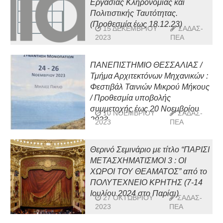
Εργασίας Κληρονομιάς και
Πολιτιστικής Ταυτότητας.
(Προθεσμία έως 18.12.23)
15 ΔΕΚΕΜΒΡΊΟΥ
ΣΑΔΑΣ-
2023
ΠΕΑ
ΠΑΝΕΠΙΣΤΗΜΙΟ ΘΕΣΣΑΛΙΑΣ /
Τμήμα Αρχιτεκτόνων Μηχανικών :
Φεστιβάλ Ταινιών Μικρού Μήκους
/ Προθεσμία υποβολής
συμμετοχής έως 20 Νοεμβρίου
10 ΝΟΕΜΒΡΊΟΥ
ΣΑΔΑΣ-
2023
2023
ΠΕΑ
Θερινό Σεμινάριο με τίτλο “ΠΑΡΙΣΙ
ΜΕΤΑΣΧΗΜΑΤΙΣΜΟΙ 3 : ΟΙ
ΧΩΡΟΙ ΤΟΥ ΘΕΑΜΑΤΟΣ” από το
ΠΟΛΥΤΕΧΝΕΙΟ ΚΡΗΤΗΣ (7-14
Ιουλίου 2024 στο Παρίσι)
27 ΟΚΤΩΒΡΊΟΥ
ΣΑΔΑΣ-
2023
ΠΕΑ