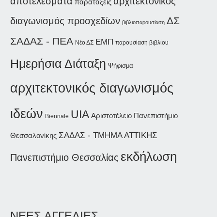
αποτελέσματα
αρχιτεκτονικός
παρατάξεις
ΔΣ
διαγωνισμός προσχεδίων
βιβλιοπαρουσίαση
ΣΑΔΑΣ - ΠΕΑ
ΕΜΠ
Νέο ΔΣ
παρουσίαση βιβλίου
Ημερήσια Διάταξη
Ψήφισμα
αρχιτεκτονικός διαγωνισμός
ιδεών
UIA
Αριστοτέλειο Πανεπιστήμιο
Biennale
ΣΑΔΑΣ - ΤΜΗΜΑ ΑΤΤΙΚΗΣ
Θεσσαλονίκης
εκδήλωση
Πανεπιστήμιο Θεσσαλίας
ΝΕΕΣ ΑΓΓΕΛΙΕΣ