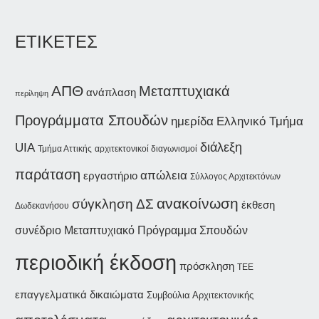
ΕΤΙΚΕΤΕΣ
ΑΠΘ
Μεταπτυχιακά
ανάπλαση
περίληψη
Προγράμματα Σπουδών
ημερίδα
Ελληνικό Τμήμα
διάλεξη
UIA
Τμήμα Αττικής
αρχιτεκτονικοί διαγωνισμοί
παράταση
απώλεια
εργαστήριο
Σύλλογος Αρχιτεκτόνων
ανακοίνωση
σύγκληση ΔΣ
έκθεση
Δωδεκανήσου
συνέδριο
Μεταπτυχιακό Πρόγραμμα Σπουδών
περιοδική έκδοση
πρόσκληση
ΤΕΕ
επαγγελματικά δικαιώματα
Συμβούλια Αρχιτεκτονικής