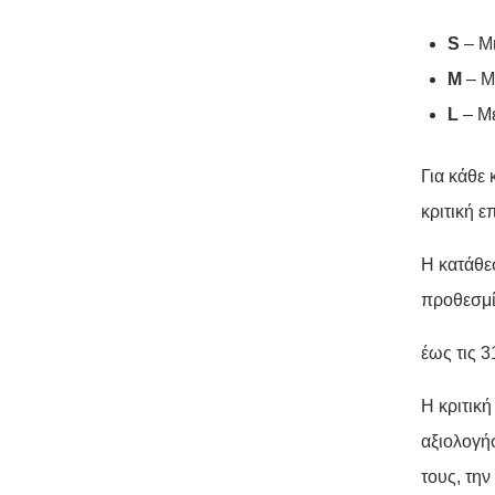
S
– Μ
M
– Μ
L
– Με
Για κάθε
κριτική 
Η κατάθε
προθεσμ
έως τις 3
Η κριτικ
αξιολογή
τους, την