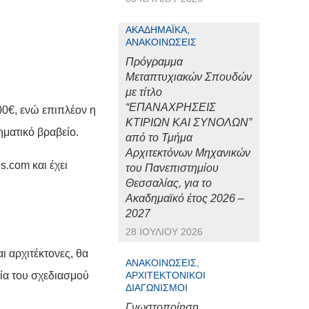
ΑΚΑΔΗΜΑΪΚΆ,
ΑΝΑΚΟΙΝΏΣΕΙΣ
Πρόγραμμα
Μεταπτυχιακών Σπουδών
με τίτλο
“ΕΠΑΝΑΧΡΗΣΕΙΣ
00€, ενώ επιπλέον η
ΚΤΙΡΙΩΝ ΚΑΙ ΣΥΝΟΛΩΝ”
ηματικό βραβείο.
από το Τμήμα
Αρχιτεκτόνων Μηχανικών
ds.com
και έχει
του Πανεπιστημίου
Θεσσαλίας, για το
Ακαδημαϊκό έτος 2026 –
2027
28 ΙΟΥΛΊΟΥ 2026
 αρχιτέκτονες, θα
ΑΝΑΚΟΙΝΏΣΕΙΣ,
γία του σχεδιασμού
ΑΡΧΙΤΕΚΤΟΝΙΚΟΊ
ΔΙΑΓΩΝΙΣΜΟΊ
Γνωστοποίηση