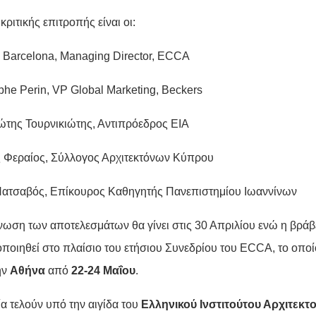
κριτικής επιτροπής είναι οι:
 Barcelona, Managing Director, ECCA
phe Perin, VP Global Marketing, Beckers
ώτης Τουρνικιώτης, Αντιπρόεδρος ΕΙΑ
 Φεραίος, Σύλλογος Αρχιτεκτόνων Κύπρου
Πατσαβός, Επίκουρος Καθηγητής Πανεπιστημίου Ιωαννίνων
νωση των αποτελεσμάτων θα γίνει στις 30 Απριλίου ενώ η βρά
ποιηθεί στο πλαίσιο του ετήσιου Συνεδρίου του ECCA, το οποί
ην
Αθήνα
από
22-24 Μαΐου
.
α τελούν υπό την αιγίδα του
Ελληνικού Ινστιτούτου Αρχιτεκτ