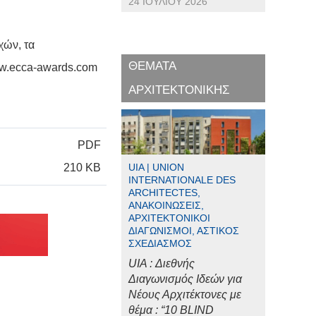
24 ΙΟΥΛΊΟΥ 2026
χών, τα
ΘΕΜΑΤΑ
ww.ecca-awards.com
ΑΡΧΙΤΕΚΤΟΝΙΚΗΣ
PDF
210 KB
UIA | UNION
INTERNATIONALE DES
ARCHITECTES,
ΑΝΑΚΟΙΝΏΣΕΙΣ,
ΑΡΧΙΤΕΚΤΟΝΙΚΟΊ
ΔΙΑΓΩΝΙΣΜΟΊ, ΑΣΤΙΚΌΣ
ΣΧΕΔΙΑΣΜΌΣ
UIA : Διεθνής
Διαγωνισμός Ιδεών για
Νέους Αρχιτέκτονες με
θέμα : “10 BLIND