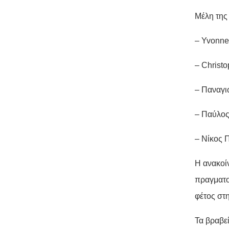
Μέλη της 
– Yvonne
– Christo
– Παναγι
– Παύλος
– Νίκος 
Η ανακοί
πραγματο
φέτος στ
Τα βραβεί