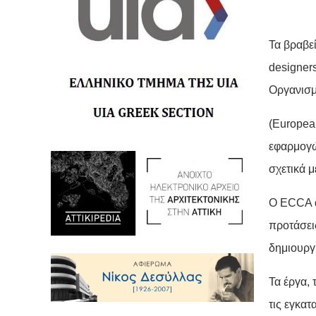
Τα βραβε
designer
Οργανισ
(Europea
εφαρμογώ
σχετικά μ
Ο ECCA α
προτάσει
δημιουργ
Τα έργα,
τις εγκατ