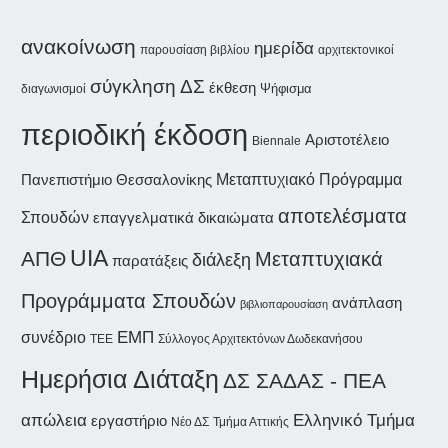
ανακοίνωση
ημερίδα
παρουσίαση βιβλίου
αρχιτεκτονικοί
σύγκληση ΔΣ
έκθεση
Ψήφισμα
διαγωνισμοί
περιοδική έκδοση
Αριστοτέλειο
Biennale
Πανεπιστήμιο Θεσσαλονίκης
Μεταπτυχιακό Πρόγραμμα
αποτελέσματα
Σπουδών
επαγγελματικά δικαιώματα
UIA
ΑΠΘ
Μεταπτυχιακά
διάλεξη
παρατάξεις
Προγράμματα Σπουδών
ανάπλαση
βιβλιοπαρουσίαση
συνέδριο
ΕΜΠ
Σύλλογος Αρχιτεκτόνων Δωδεκανήσου
ΤΕΕ
Ημερήσια Διάταξη
ΔΣ ΣΑΔΑΣ - ΠΕΑ
απώλεια
Ελληνικό Τμήμα
εργαστήριο
Νέο ΔΣ
Τμήμα Αττικής