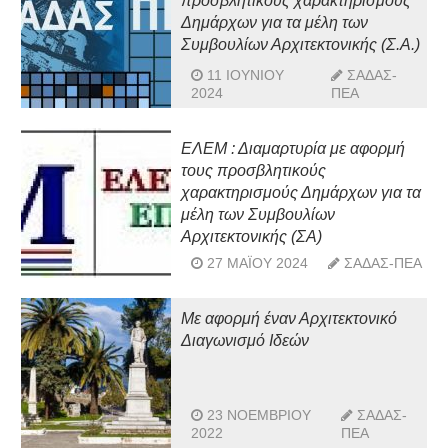
προσβλητικούς χαρακτηρισμούς
των υπηρεσιών της ΕΥΔΑΠ Α.Ε.
Δημάρχων για τα μέλη των
και διαμόρφωση περιβάλλοντος
Συμβουλίων Αρχιτεκτονικής (Σ.Α.)
χώρου (σύνδεση με τις
υπάρχουσες εγκαταστάσεις) στο
11 ΙΟΥΝΊΟΥ
ΣΑΔΑΣ-
ακίνητο επί της οδού Ωρωπού
2024
ΠΕΑ
156, ΤΚ 11146 Γαλάτσι»
ΕΛΕΜ : Διαμαρτυρία με αφορμή
τους προσβλητικούς
χαρακτηρισμούς Δημάρχων για τα
μέλη των Συμβουλίων
Αρχιτεκτονικής (ΣΑ)
27 ΜΑΪ́ΟΥ 2024
ΣΑΔΑΣ-ΠΕΑ
Με αφορμή έναν Αρχιτεκτονικό
Διαγωνισμό Ιδεών
23 ΝΟΕΜΒΡΊΟΥ
ΣΑΔΑΣ-
2022
ΠΕΑ