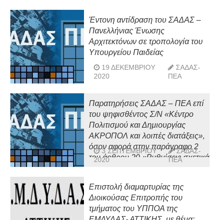
Έντονη αντίδραση του ΣΑΔΑΣ –
Πανελλήνιας Ένωσης
Αρχιτεκτόνων σε τροπολογία του
Υπουργείου Παιδείας
19 ΔΕΚΕΜΒΡΊΟΥ
ΣΑΔΑΣ-
2020
ΠΕΑ
Παρατηρήσεις ΣΑΔΑΣ – ΠΕΑ επί
του ψηφισθέντος Σ/Ν «Κέντρο
Πολιτισμού και Δημιουργίας
ΑΚΡΟΠΟΛ και λοιπές διατάξεις»,
όσον αφορά στην παράγραφο 2
3 ΣΕΠΤΕΜΒΡΊΟΥ
ΣΑΔΑΣ-
του άρθρου 20 «Ρυθμίσεις σχετικά
2020
ΠΕΑ
με την απεικόνιση μνημείων και τη
ΓΔΑΜΤΕ»
Επιστολή διαμαρτυρίας της
Διοικούσας Επιτροπής του
τμήματος του ΥΠΠΟΑ της
ΕΜΔΥΔΑΣ- ΑΤΤΙΚΗΣ, με θέμα: