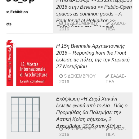
#ThisIsACo-op >> 25 Σεπτεμβρίου
2016 στην Βενετία >> Public-Open
spaces as common goods – A
Park for all at Hellinikon >>
15 ΔΕΚΕΜΒΡΊΟΥ
ΣΑΔΑΣ-
Εκδηλώσεις στο Ελληνικό
2016
ΠΕΑ
Περίπτερο στην 15η Μπιενάλε
Αρχιτεκτονικής της Βενετίας
Η 15η Biennale Αρχιτεκτονικής
2016 – Reporting from the Front
έκλεισε τις πύλες της την Κυριακή
27 Νοεμβρίου
5 ΔΕΚΕΜΒΡΊΟΥ
ΣΑΔΑΣ-
2016
ΠΕΑ
Εκδήλωση «Η Ζαχά Χαντίντ
έκλεψε φωτιά από το Δία : Πώς ο
Προμηθέας θα Πολεμήσει την
Αστική Κρίση σήμερα», 2
Δεκεμβρίου 2016 στην Αθήνα
25 ΝΟΕΜΒΡΊΟΥ
ΣΑΔΑΣ-
2016
ΠΕΑ