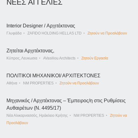
ΝΕΕΣ ΑΓΓΕΛΙΕΣ
Interior Designer / Αρχιτέκτονας
Γλυφάδα
ZAFIDO HOLDING HELLAS LTD
Ζητούν να Προσλάβουν
Ζητείται Αρχιτέκτονας,
Κύπρος, Λευκωσια
AVasiliou Architects
Ζητούν Εργασία
ΠΟΛΙΤΙΚΟΙ ΜΗΧΑΝΙΚΟΙ/ ΑΡΧΙΤΕΚΤΟΝΕΣ
Αθήνα
NM PROPERTIES
Ζητούν να Προσλάβουν
Μηχανικός / Αρχιτέκτονας – Έμπειρος/η στις Ρυθμίσεις
Αυθαιρέτων (Ν. 4495/17)
Νέα Αλικαρνασσός, Ηράκλειο Κρήτης
NM PROPERTIES
Ζητούν να
Προσλάβουν