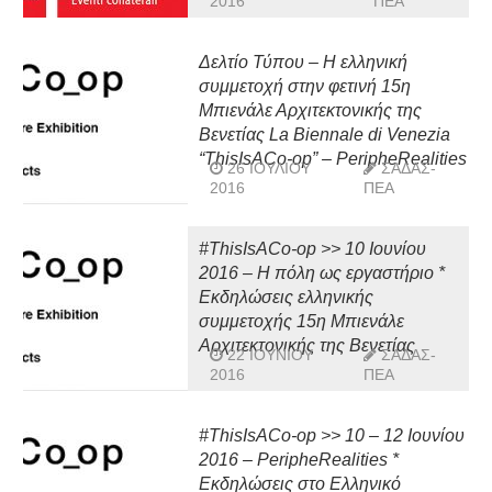
2016
ΠΕΑ
Δελτίο Τύπου – Η ελληνική
συμμετοχή στην φετινή 15η
Μπιενάλε Αρχιτεκτονικής της
Βενετίας La Biennale di Venezia
“ThisIsACo-op” – PeripheRealities
26 ΙΟΥΛΊΟΥ
ΣΑΔΑΣ-
2016
ΠΕΑ
#ThisIsACo-op >> 10 Ιουνίου
2016 – Η πόλη ως εργαστήριο *
Εκδηλώσεις ελληνικής
συμμετοχής 15η Μπιενάλε
Αρχιτεκτονικής της Βενετίας
22 ΙΟΥΝΊΟΥ
ΣΑΔΑΣ-
2016
ΠΕΑ
#ThisIsACo-op >> 10 – 12 Ιουνίου
2016 – PeripheRealities *
Εκδηλώσεις στο Ελληνικό