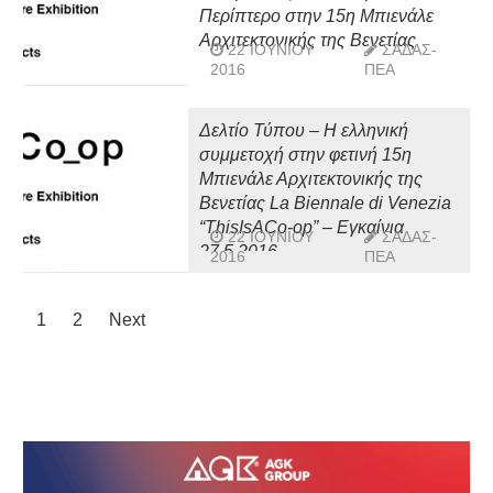
Περίπτερο στην 15η Μπιενάλε
Αρχιτεκτονικής της Βενετίας
22 ΙΟΥΝΊΟΥ
ΣΑΔΑΣ-
2016
ΠΕΑ
Δελτίο Τύπου – Η ελληνική
συμμετοχή στην φετινή 15η
Μπιενάλε Αρχιτεκτονικής της
Βενετίας La Biennale di Venezia
“ThisIsACo-op” – Εγκαίνια
22 ΙΟΥΝΊΟΥ
ΣΑΔΑΣ-
27.5.2016
2016
ΠΕΑ
1
2
Next