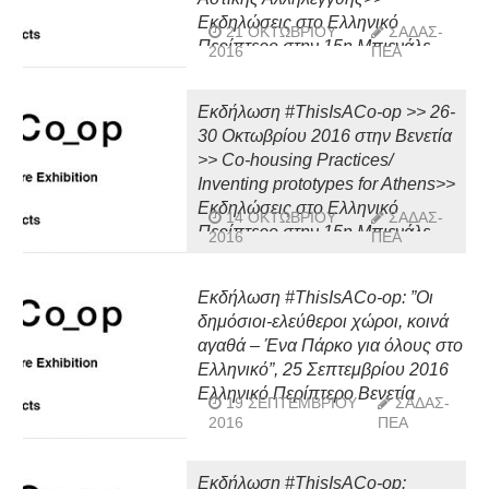
Εκδηλώσεις στο Ελληνικό
21 ΟΚΤΩΒΡΊΟΥ
ΣΑΔΑΣ-
Περίπτερο στην 15η Μπιενάλε
2016
ΠΕΑ
Αρχιτεκτονικής της Βενετίας
Εκδήλωση #ThisIsACo-op >> 26-
30 Οκτωβρίου 2016 στην Βενετία
>> Co-housing Practices/
Inventing prototypes for Athens>>
Εκδηλώσεις στο Ελληνικό
14 ΟΚΤΩΒΡΊΟΥ
ΣΑΔΑΣ-
Περίπτερο στην 15η Μπιενάλε
2016
ΠΕΑ
Αρχιτεκτονικής της Βενετίας
Εκδήλωση #ThisIsACo-op: ”Οι
δημόσιοι-ελεύθεροι χώροι, κοινά
αγαθά – Ένα Πάρκο για όλους στο
Ελληνικό”, 25 Σεπτεμβρίου 2016
Ελληνικό Περίπτερο Βενετία
19 ΣΕΠΤΕΜΒΡΊΟΥ
ΣΑΔΑΣ-
2016
ΠΕΑ
Εκδήλωση #ThisIsACo-op: