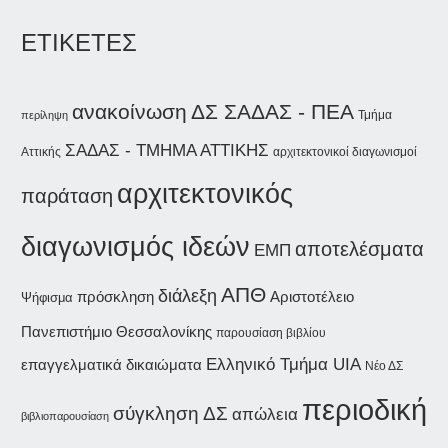
ΕΤΙΚΕΤΕΣ
ανακοίνωση
ΔΣ ΣΑΔΑΣ - ΠΕΑ
Τμήμα
περίληψη
ΣΑΔΑΣ - ΤΜΗΜΑ ΑΤΤΙΚΗΣ
Αττικής
αρχιτεκτονικοί διαγωνισμοί
αρχιτεκτονικός
παράταση
διαγωνισμός ιδεών
αποτελέσματα
ΕΜΠ
ΑΠΘ
διάλεξη
Αριστοτέλειο
πρόσκληση
Ψήφισμα
Πανεπιστήμιο Θεσσαλονίκης
παρουσίαση βιβλίου
Ελληνικό Τμήμα UIA
επαγγελματικά δικαιώματα
Νέο ΔΣ
περιοδική
σύγκληση ΔΣ
απώλεια
βιβλιοπαρουσίαση