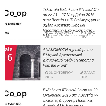
Τελευταία Εκδήλωση #ThisIsACo-
op >> 21 – 27 Νοεμβρίου 2016
στην Βενετία >> Τι θα έλεγες για τη
σχέση Αρχιτεκτονικής και
Ντροπής; >> Εκδηλώσεις στο
22 ΝΟΕΜΒΡΊΟΥ
ΣΑΔΑΣ-
Ελληνικό Περίπτερο στην 15η
2016
ΠΕΑ
Μπιενάλε Αρχιτεκτονικής της
Βενετίας
ΑΝΑΚΟΙΝΩΣΗ σχετικά με τον
Ελληνικό Αρχιτεκτονικό
Διαγωνισμό Ιδεών : “Reporting
from the Front”
26 ΟΚΤΩΒΡΊΟΥ
ΣΑΔΑΣ-
2016
ΠΕΑ
Εκδήλωση #ThisIsACo-op >> 29
Οκτωβρίου 2016 στην Βενετία >>
Έκτακτες Διαμονές: Πρακτικές
Αστικής Αλληλεγγύης>>