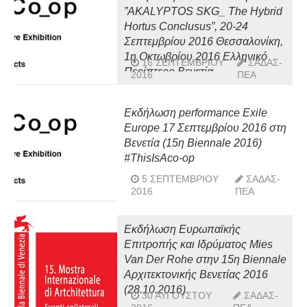
”AKALYPTOS SKG_ The Hybrid
Hortus Conclusus”, 20-24
Σεπτεμβρίου 2016 Θεσσαλονίκη,
1η Οκτωβρίου 2016 Ελληνικό
16 ΣΕΠΤΕΜΒΡΊΟΥ
ΣΑΔΑΣ-
Περίπτερο Βενετία
2016
ΠΕΑ
Εκδήλωση performance Exile
Europe 17 Σεπτεμβρίου 2016 στη
Βενετία (15η Biennale 2016)
#ThisIsAco-op
5 ΣΕΠΤΕΜΒΡΊΟΥ
ΣΑΔΑΣ-
2016
ΠΕΑ
Εκδήλωση Ευρωπαϊκής
Επιτροπής και Ιδρύματος Mies
Van Der Rohe στην 15η Biennale
Αρχιτεκτονικής Βενετίας 2016
(28.10.2016)
30 ΑΥΓΟΎΣΤΟΥ
ΣΑΔΑΣ-