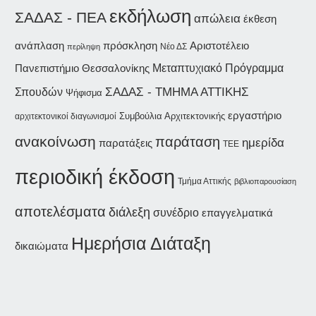
εκδήλωση
ΣΑΔΑΣ - ΠΕΑ
απώλεια
έκθεση
ανάπλαση
Αριστοτέλειο
πρόσκληση
Νέο ΔΣ
περίληψη
Πανεπιστήμιο Θεσσαλονίκης
Μεταπτυχιακό Πρόγραμμα
ΣΑΔΑΣ - ΤΜΗΜΑ ΑΤΤΙΚΗΣ
Σπουδών
Ψήφισμα
εργαστήριο
Συμβούλια Αρχιτεκτονικής
αρχιτεκτονικοί διαγωνισμοί
ανακοίνωση
παράταση
ημερίδα
παρατάξεις
ΤΕΕ
περιοδική έκδοση
Τμήμα Αττικής
βιβλιοπαρουσίαση
αποτελέσματα
διάλεξη
συνέδριο
επαγγελματικά
Ημερήσια Διάταξη
δικαιώματα