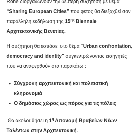
Rohe διοργανώνουν την δεύτερη συζήτηση με θέμα
“
Sharing
European
Cities
”
που φέτος θα διεξαχθεί σαν
ης
παράλληλη εκδήλωση της
15
Biennale
Αρχιτεκτονικής Βενετίας.
Η συζήτηση θα εστιάσει στο θέμα
“
Urban
confrontation
,
democracy
and
identity
”
συγκεντρώνοντας εισηγητές
που να αναφερθούν στα παρακάτω :
Σύγχρονη αρχιτεκτονική και πολιτιστική
κληρονομιά
Ο δημόσιος χώρος ως πόρος για τις πόλεις
η
Θα ακολουθήσει η
1
Απονομή Βραβείων Νέων
Ταλέντων στην Αρχιτεκτονική.