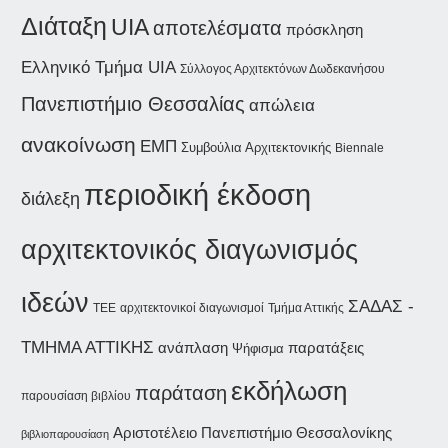
Διάταξη
UIA
αποτελέσματα
πρόσκληση
Ελληνικό Τμήμα UIA
Σύλλογος Αρχιτεκτόνων Δωδεκανήσου
Πανεπιστήμιο Θεσσαλίας
απώλεια
ανακοίνωση
ΕΜΠ
Συμβούλια Αρχιτεκτονικής
Biennale
περιοδική έκδοση
διάλεξη
αρχιτεκτονικός διαγωνισμός
ιδεών
ΣΑΔΑΣ -
αρχιτεκτονικοί διαγωνισμοί
Τμήμα Αττικής
ΤΕΕ
ΤΜΗΜΑ ΑΤΤΙΚΗΣ
ανάπλαση
παρατάξεις
Ψήφισμα
εκδήλωση
παράταση
παρουσίαση βιβλίου
Αριστοτέλειο Πανεπιστήμιο Θεσσαλονίκης
βιβλιοπαρουσίαση