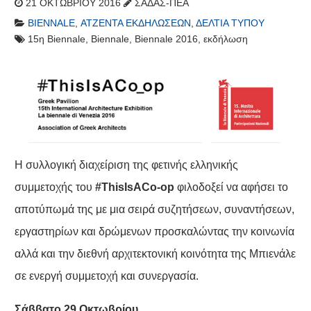
21 ΟΚΤΩΒΡΊΟΥ 2016
ΣΑΔΑΣ-ΠΕΑ
BIENNALE
,
ΑΤΖΈΝΤΑ ΕΚΔΗΛΏΣΕΩΝ
,
ΔΕΛΤΊΑ ΤΎΠΟΥ
15η Biennale
,
Biennale
,
Biennale 2016
,
εκδήλωση
Η συλλογική διαχείριση της φετινής ελληνικής
συμμετοχής του
#ThisIsACo-op
φιλοδοξεί να αφήσει το
αποτύπωμά της με μια σειρά συζητήσεων, συναντήσεων,
εργαστηρίων και δρώμενων προσκαλώντας την κοινωνία
αλλά και την διεθνή αρχιτεκτονική κοινότητα της Μπιενάλε
σε ενεργή συμμετοχή και συνεργασία.
Σάββατο 29 Οκτωβρίου