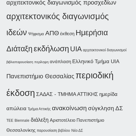
αρχιτεκτονικός διαγωνισμός προσχεδίων
αρχιτεκτονικός διαγωνισμός
ιδεών
Ημερήσια
ΑΠΘ
έκθεση
Ψήφισμα
εκδήλωση
Διάταξη
UIA
αρχιτεκτονικοί διαγωνισμοί
Ελληνικό Τμήμα UIA
ανάπλαση
βιβλιοπαρουσίαση
περίληψη
περιοδική
Πανεπιστήμιο Θεσσαλίας
έκδοση
ΣΑΔΑΣ - ΤΜΗΜΑ ΑΤΤΙΚΗΣ
ημερίδα
ανακοίνωση
σύγκληση ΔΣ
απώλεια
Τμήμα Αττικής
διάλεξη
Αριστοτέλειο Πανεπιστήμιο
Biennale
ΤΕΕ
Θεσσαλονίκης
παρουσίαση βιβλίου
Νέο ΔΣ