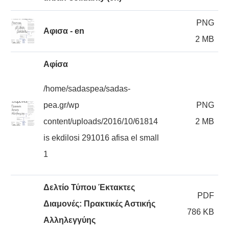
PNG
Αφισα - en
2 MB
Αφίσα
/home/sadaspea/sadas-
pea.gr/wp
PNG
content/uploads/2016/10/61814
2 MB
is ekdilosi 291016 afisa el small
1
Δελτίο Τύπου Έκτακτες
PDF
Διαμονές: Πρακτικές Αστικής
786 KB
Αλληλεγγύης