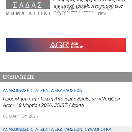
την εποχή του Μοντερνισμού έως
11 ΑΠΡΙΛΊΟΥ
ΣΑΔΑΣ-
σήμερα στην Αττική
2017
ΠΕΑ
ΕΚΔΗΛΩΣΕΙΣ
ΑΝΑΚΟΙΝΏΣΕΙΣ, ΑΤΖΈΝΤΑ ΕΚΔΗΛΏΣΕΩΝ
Πρόσκληση στην Τελετή Απονομής Βραβείων «NextGen
Arch» | 9 Μαρτίου 2026, JOIST Λάρισα
06 ΜΑΡΤΊΟΥ 2026
ΑΝΑΚΟΙΝΏΣΕΙΣ, ΑΤΖΈΝΤΑ ΕΚΔΗΛΏΣΕΩΝ, ΣΎΛΛΟΓΟΙ ΚΑΙ