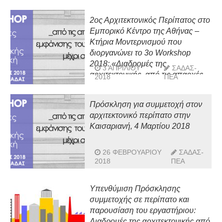
της εμφάνισης του μοντερνισμού
μέχρι σήμερα, στην Αττική»
2ος Αρχιτεκτονικός Περίπατος στο
Εμπορικό Κέντρο της Αθήνας –
Κτήρια Μοντερνισμού που
διοργανώνει το 3o Workshop
2018: «Διαδρομές της
3 ΑΠΡΙΛΊΟΥ
ΣΑΔΑΣ-
αρχιτεκτονικής, από τις απαρχές
2018
ΠΕΑ
της εμφάνισης του μοντερνισμού
μέχρι σήμερα, στην Αττική»
Πρόσκληση για συμμετοχή στον
αρχιτεκτονικό περίπατο στην
Καισαριανή, 4 Μαρτίου 2018
26 ΦΕΒΡΟΥΑΡΊΟΥ
ΣΑΔΑΣ-
2018
ΠΕΑ
Υπενθύμιση Πρόσκλησης
συμμετοχής σε περίπατο και
παρουσίαση του εργαστήριου:
Διαδρομές της αρχιτεκτονικής από