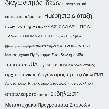
διαγωνισμός ιδεών
επαγγελματικά
Ημερήσια Διάταξη
δικαιώματα
Τμήμα Αττικής
ΔΣ ΣΑΔΑΣ - ΠΕΑ
Ελληνικό Τμήμα UIA
ΤΕΕ
ΣΑΔΑΣ - ΤΜΗΜΑ ΑΤΤΙΚΗΣ
παρουσίαση βιβλίου
ανακοίνωση
αρχιτεκτονικοί διαγωνισμοί
βιβλιοπαρουσίαση
ημερίδα
Μεταπτυχιακό Πρόγραμμα Σπουδών
UIA
παράταση
εργαστήριο
Συμβούλια Αρχιτεκτονικής
αρχιτεκτονικός διαγωνισμός προσχεδίων
ΕΜΠ
Αριστοτέλειο Πανεπιστήμιο Θεσσαλονίκης
πρόσκληση
εκδήλωση
αποτελέσματα
Biennale
Μεταπτυχιακά Προγράμματα Σπουδών