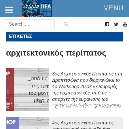
MENU
Search
for:
ΕΤΙΚΈΤΕΣ
αρχιτεκτονικός περίπατος
3ος Αρχιτεκτονικός Περίπατος στη
Δραπετσώνα που διοργανώνει το
4o Workshop 2019: «Διαδρομές
της αρχιτεκτονικής, από τις
απαρχές της εμφάνισης του
μοντερνισμού μέχρι σήμερα, στην
15 ΜΑΪ́ΟΥ 2019
ΣΑΔΑΣ-ΠΕΑ
Αττική»
4ος Αρχιτεκτονικός Περίπατος