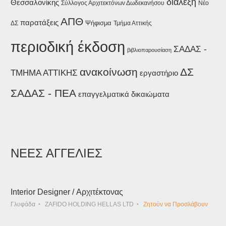
διάλεξη
Θεσσαλονίκης
Σύλλογος Αρχιτεκτόνων Δωδεκανήσου
Νέο
ΑΠΘ
παρατάξεις
Ψήφισμα
ΔΣ
Τμήμα Αττικής
περιοδική έκδοση
ΣΑΔΑΣ -
βιβλιοπαρουσίαση
ανακοίνωση
ΔΣ
ΤΜΗΜΑ ΑΤΤΙΚΗΣ
εργαστήριο
ΣΑΔΑΣ - ΠΕΑ
επαγγελματικά δικαιώματα
ΝΕΕΣ ΑΓΓΕΛΙΕΣ
Interior Designer / Αρχιτέκτονας
Γλυφάδα
ZAFIDO HOLDING HELLAS LTD
Ζητούν να Προσλάβουν