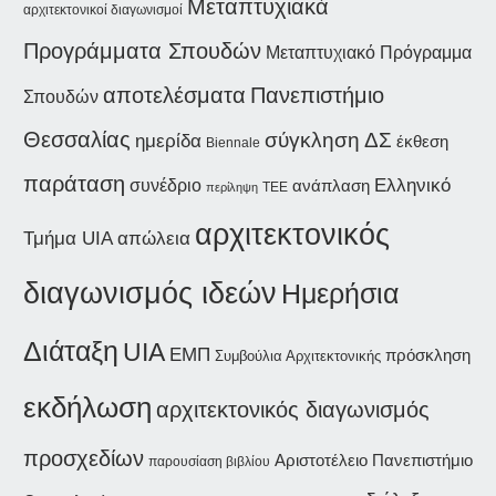
Μεταπτυχιακά
αρχιτεκτονικοί διαγωνισμοί
Προγράμματα Σπουδών
Μεταπτυχιακό Πρόγραμμα
αποτελέσματα
Πανεπιστήμιο
Σπουδών
Θεσσαλίας
σύγκληση ΔΣ
ημερίδα
έκθεση
Biennale
παράταση
συνέδριο
Ελληνικό
ανάπλαση
περίληψη
ΤΕΕ
αρχιτεκτονικός
Τμήμα UIA
απώλεια
διαγωνισμός ιδεών
Ημερήσια
Διάταξη
UIA
ΕΜΠ
πρόσκληση
Συμβούλια Αρχιτεκτονικής
εκδήλωση
αρχιτεκτονικός διαγωνισμός
προσχεδίων
Αριστοτέλειο Πανεπιστήμιο
παρουσίαση βιβλίου