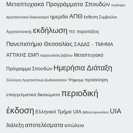
Μεταπτυχιακά Προγράμματα Σπουδών
περίληψη
ΑΠΘ
ημερίδα
έκθεση
Συμβούλια
αρχιτεκτονικοί διαγωνισμοί
εκδήλωση
παρατάξεις
Αρχιτεκτονικής
ΤΕΕ
Πανεπιστήμιο Θεσσαλίας
ΣΑΔΑΣ - ΤΜΗΜΑ
ΑΤΤΙΚΗΣ
ΕΜΠ
Μεταπτυχιακό
παρουσίαση βιβλίου
Ημερήσια Διάταξη
Πρόγραμμα Σπουδών
πρόσκληση
Ψήφισμα
Σύλλογος Αρχιτεκτόνων Δωδεκανήσου
περιοδική
επαγγελματικά δικαιώματα
έκδοση
UIA
Ελληνικό Τμήμα UIA
βιβλιοπαρουσίαση
αποτελέσματα
διάλεξη
απώλεια