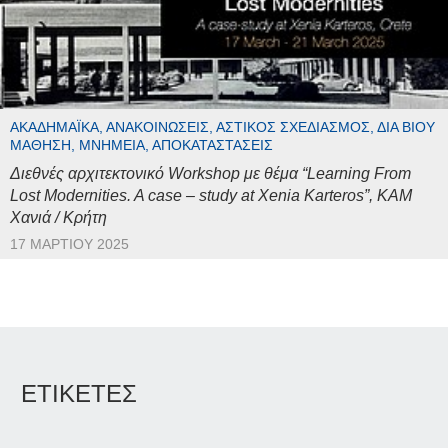
ΑΚΑΔΗΜΑΪΚΆ, ΑΝΑΚΟΙΝΏΣΕΙΣ, ΑΣΤΙΚΌΣ ΣΧΕΔΙΑΣΜΌΣ, ΔΙΆ ΒΊΟΥ
ΜΆΘΗΣΗ, ΜΝΗΜΕΊΑ, ΑΠΟΚΑΤΑΣΤΆΣΕΙΣ
Διεθνές αρχιτεκτονικό Workshop με θέμα “Learning From
Lost Modernities. A case – study at Xenia Karteros”, ΚΑΜ
Χανιά / Κρήτη
17 ΜΑΡΤΊΟΥ 2025
ΕΤΙΚΕΤΕΣ