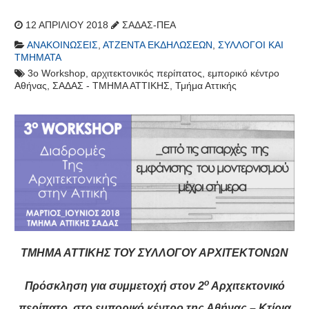
12 ΑΠΡΙΛΊΟΥ 2018
ΣΑΔΑΣ-ΠΕΑ
ΑΝΑΚΟΙΝΏΣΕΙΣ
,
ΑΤΖΈΝΤΑ ΕΚΔΗΛΏΣΕΩΝ
,
ΣΎΛΛΟΓΟΙ ΚΑΙ
ΤΜΉΜΑΤΑ
3o Workshop
,
αρχιτεκτονικός περίπατος
,
εμπορικό κέντρο
Αθήνας
,
ΣΑΔΑΣ - ΤΜΗΜΑ ΑΤΤΙΚΗΣ
,
Τμήμα Αττικής
ΤΜΗΜΑ ΑΤΤΙΚΗΣ ΤΟΥ ΣΥΛΛΟΓΟΥ ΑΡΧΙΤΕΚΤΟΝΩΝ
ο
Πρόσκληση για συμμετοχή στον 2
Αρχιτεκτονικό
περίπατο στο εμπορικό κέντρο της Αθήνας – Κτίρια