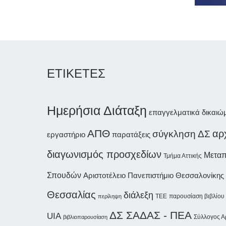
ΕΤΙΚΕΤΕΣ
Ημερήσια Διάταξη
επαγγελματικά δικαιώ
ΑΠΘ
αρ
σύγκληση ΔΣ
εργαστήριο
παρατάξεις
διαγωνισμός προσχεδίων
Μεταπ
Τμήμα Αττικής
Σπουδών
Αριστοτέλειο Πανεπιστήμιο Θεσσαλονίκης
Θεσσαλίας
διάλεξη
παρουσίαση βιβλίου
περίληψη
ΤΕΕ
ΔΣ ΣΑΔΑΣ - ΠΕΑ
UIA
Σύλλογος Α
βιβλιοπαρουσίαση