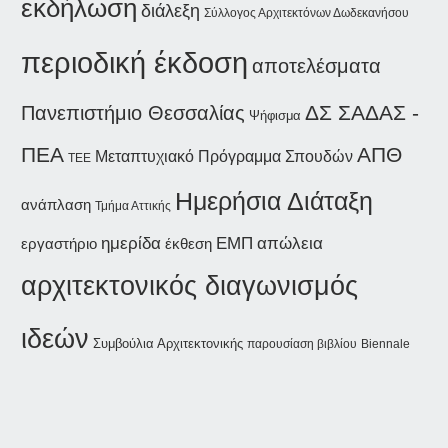
εκδήλωση
διάλεξη
Σύλλογος Αρχιτεκτόνων Δωδεκανήσου
περιοδική έκδοση
αποτελέσματα
ΔΣ ΣΑΔΑΣ -
Πανεπιστήμιο Θεσσαλίας
Ψήφισμα
ΠΕΑ
ΑΠΘ
Μεταπτυχιακό Πρόγραμμα Σπουδών
ΤΕΕ
Ημερήσια Διάταξη
ανάπλαση
Τμήμα Αττικής
ημερίδα
ΕΜΠ
απώλεια
εργαστήριο
έκθεση
αρχιτεκτονικός διαγωνισμός
ιδεών
Συμβούλια Αρχιτεκτονικής
παρουσίαση βιβλίου
Biennale