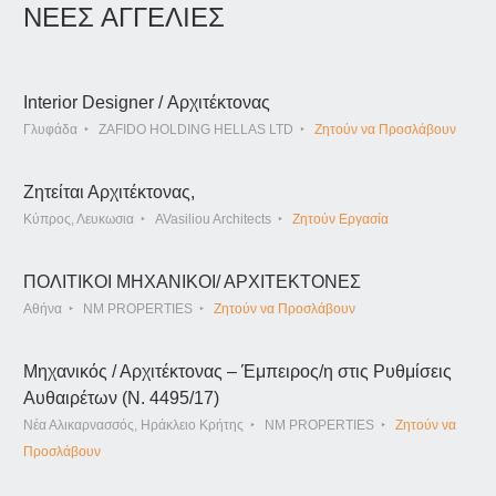
ΝΕΕΣ ΑΓΓΕΛΙΕΣ
Interior Designer / Αρχιτέκτονας
Γλυφάδα
ZAFIDO HOLDING HELLAS LTD
Ζητούν να Προσλάβουν
Ζητείται Αρχιτέκτονας,
Κύπρος, Λευκωσια
AVasiliou Architects
Ζητούν Εργασία
ΠΟΛΙΤΙΚΟΙ ΜΗΧΑΝΙΚΟΙ/ ΑΡΧΙΤΕΚΤΟΝΕΣ
Αθήνα
NM PROPERTIES
Ζητούν να Προσλάβουν
Μηχανικός / Αρχιτέκτονας – Έμπειρος/η στις Ρυθμίσεις
Αυθαιρέτων (Ν. 4495/17)
Νέα Αλικαρνασσός, Ηράκλειο Κρήτης
NM PROPERTIES
Ζητούν να
Προσλάβουν