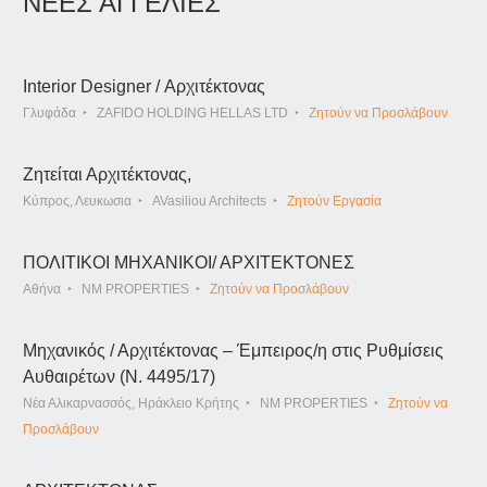
ΝΕΕΣ ΑΓΓΕΛΙΕΣ
Interior Designer / Αρχιτέκτονας
Γλυφάδα
ZAFIDO HOLDING HELLAS LTD
Ζητούν να Προσλάβουν
Ζητείται Αρχιτέκτονας,
Κύπρος, Λευκωσια
AVasiliou Architects
Ζητούν Εργασία
ΠΟΛΙΤΙΚΟΙ ΜΗΧΑΝΙΚΟΙ/ ΑΡΧΙΤΕΚΤΟΝΕΣ
Αθήνα
NM PROPERTIES
Ζητούν να Προσλάβουν
Μηχανικός / Αρχιτέκτονας – Έμπειρος/η στις Ρυθμίσεις
Αυθαιρέτων (Ν. 4495/17)
Νέα Αλικαρνασσός, Ηράκλειο Κρήτης
NM PROPERTIES
Ζητούν να
Προσλάβουν