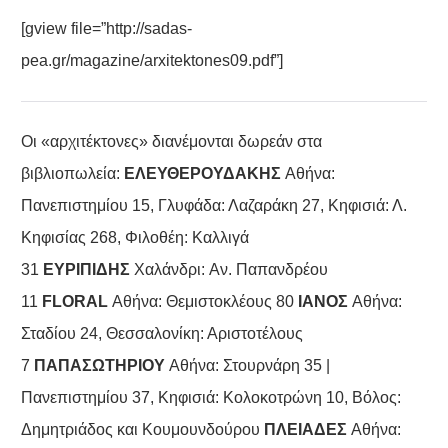
[gview file=”http://sadas-
pea.gr/magazine/arxitektones09.pdf”]
Oι «αρχιτέκτονες» διανέμονται δωρεάν στα
βιβλιοπωλεία:
ΕΛΕΥΘΕΡΟΥΔΑΚΗΣ
Αθήνα:
Πανεπιστημίου 15, Γλυφάδα: Λαζαράκη 27, Kηφισιά: Λ.
Κηφισίας 268, Φιλοθέη: Kαλλιγά
31
ΕΥΡΙΠΙΔΗΣ
Χαλάνδρι: Aν. Παπανδρέου
11
FLORAL
Αθήνα: Θεμιστοκλέους 80
IΑΝΟΣ
Αθήνα:
Σταδίου 24, Θεσσαλονίκη: Αριστοτέλους
7
ΠΑΠΑΣΩΤΗΡΙΟΥ
Αθήνα: Στουρνάρη 35 |
Πανεπιστημίου 37, Κηφισιά: Κολοκοτρώνη 10, Βόλος:
Δημητριάδος και Κουμουνδούρου
ΠΛΕΙΑΔΕΣ
Αθήνα: