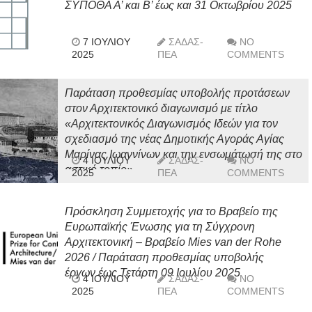
ΣΥΠΟΘΑ Α’ και Β’ έως και 31 Οκτωβρίου 2025
7 ΙΟΥΛΊΟΥ
ΣΑΔΑΣ-
NO
2025
ΠΕΑ
COMMENTS
Παράταση προθεσμίας υποβολής προτάσεων
στον Αρχιτεκτονικό διαγωνισμό με τίτλο
«Αρχιτεκτονικός Διαγωνισμός Ιδεών για τον
σχεδιασμό της νέας Δημοτικής Αγοράς Αγίας
Μαρίνας Ιωαννίνων και την ενσωμάτωσή της στο
4 ΙΟΥΛΊΟΥ
ΣΑΔΑΣ-
NO
αστικό τοπίο»
2025
ΠΕΑ
COMMENTS
Πρόσκληση Συμμετοχής για το Βραβείο της
Ευρωπαϊκής Ένωσης για τη Σύγχρονη
Αρχιτεκτονική – Βραβείο Mies van der Rohe
2026 / Παράταση προθεσμίας υποβολής
έργων έως Τετάρτη 09 Ιουλίου 2025
4 ΙΟΥΛΊΟΥ
ΣΑΔΑΣ-
NO
2025
ΠΕΑ
COMMENTS