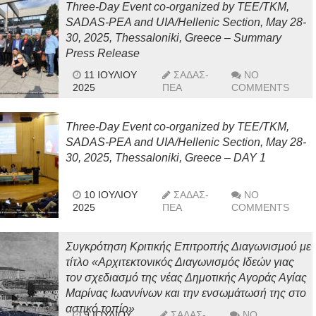
Three-Day Event co-organized by TEE/TKM,
SADAS-PEA and UIA/Hellenic Section, May 28-
30, 2025, Thessaloniki, Greece – Summary
Press Release
11 ΙΟΥΛΊΟΥ
ΣΑΔΑΣ-
NO
2025
ΠΕΑ
COMMENTS
Three-Day Event co-organized by TEE/TKM,
SADAS-PEA and UIA/Hellenic Section, May 28-
30, 2025, Thessaloniki, Greece – DAY 1
10 ΙΟΥΛΊΟΥ
ΣΑΔΑΣ-
NO
2025
ΠΕΑ
COMMENTS
Συγκρότηση Κριτικής Επιτροπής Διαγωνισμού με
τίτλο «Αρχιτεκτονικός Διαγωνισμός Ιδεών γιας
τον σχεδιασμό της νέας Δημοτικής Αγοράς Αγίας
Μαρίνας Ιωαννίνων και την ενσωμάτωσή της στο
αστικό τοπίο»
9 ΙΟΥΛΊΟΥ
ΣΑΔΑΣ-
NO