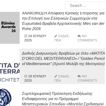
Search
for:
ΑΝΑΚΟΙΝΩΣΗ Απόφαση Κριτικής Επιτροπής για
την Επιλογή των Ελληνικών Συμμετοχών στα
Ευρωπαϊκά Βραβεία Αρχιτεκτονικής Mies van der
Rohe 2026
24 ΙΟΥΛΊΟΥ
ΣΑΔΑΣ-
NO
2025
ΠΕΑ
COMMENTS
Διεθνής Διαγωνισμός Βραβείων με τίτλο «MATITA
D’ORO DEL MEDITERRANEO» / “Golden Pencil
of Mediterranean” (Χρυσό Μολύβι της Μεσογείου)
18 ΙΟΥΛΊΟΥ
ΣΑΔΑΣ-
NO
2025
ΠΕΑ
COMMENTS
Συμπληρωματική Πρόσκληση Εκδήλωσης
Ενδιαφέροντος για το Πρόγραμμα
Μεταπτυχιακών Σπουδών «Μοντέλα Σχεδιασμού