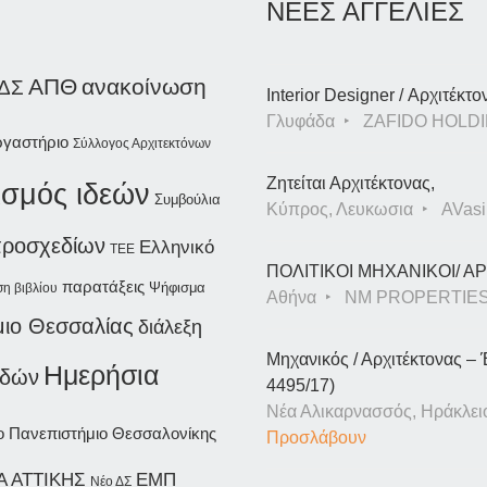
ΝΕΕΣ ΑΓΓΕΛΙΕΣ
ΑΠΘ
ανακοίνωση
 ΔΣ
Interior Designer / Αρχιτέκτο
Γλυφάδα
ZAFIDO HOLDI
ργαστήριο
Σύλλογος Αρχιτεκτόνων
Ζητείται Αρχιτέκτονας,
ισμός ιδεών
Συμβούλια
Κύπρος, Λευκωσια
AVasil
προσχεδίων
Ελληνικό
ΤΕΕ
ΠΟΛΙΤΙΚΟΙ ΜΗΧΑΝΙΚΟΙ/ 
παρατάξεις
Ψήφισμα
η βιβλίου
Αθήνα
NM PROPERTIE
μιο Θεσσαλίας
διάλεξη
Μηχανικός / Αρχιτέκτονας – 
Ημερήσια
υδών
4495/17)
Νέα Αλικαρνασσός, Ηράκλει
ιο Πανεπιστήμιο Θεσσαλονίκης
Προσλάβουν
Α ΑΤΤΙΚΗΣ
ΕΜΠ
Νέο ΔΣ