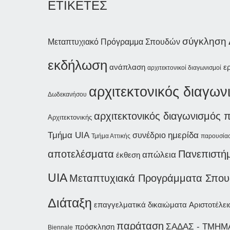
ΕΤΙΚΕΤΕΣ
σύγκληση
Μεταπτυχιακό Πρόγραμμα Σπουδών
εκδήλωση
ανάπλαση
ε
αρχιτεκτονικοί διαγωνισμοί
αρχιτεκτονικός διαγων
Δωδεκανήσου
αρχιτεκτονικός διαγωνισμός 
Αρχιτεκτονικής
ημερίδα
Τμήμα UIA
συνέδριο
Τμήμα Αττικής
παρουσίασ
αποτελέσματα
Πανεπιστή
απώλεια
έκθεση
UIA
Μεταπτυχιακά Προγράμματα Σπο
Διάταξη
επαγγελματικά δικαιώματα
Αριστοτέλε
παράταση
ΣΑΔΑΣ - ΤΜΗΜ
πρόσκληση
Biennale