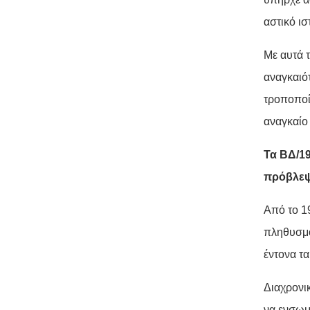
αστικό ι
Με αυτά τ
αναγκαιό
τροποποί
αναγκαίο
Τα ΒΔ/19
πρόβλεψ
Από το 1
πληθυσμό
έντονα τ
Διαχρονι
να ενσωμ