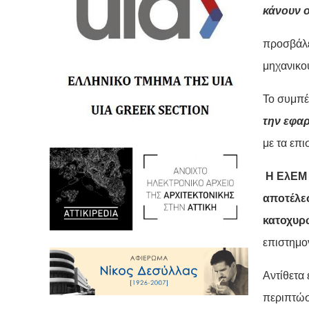
κάνουν ο
προσβάλε
μηχανικο
Το συμπέ
την εφα
με τα επι
Η ΕλΕΜ 
αποτέλε
κατοχυρ
επιστημο
Αντίθετα
περιπτώσε