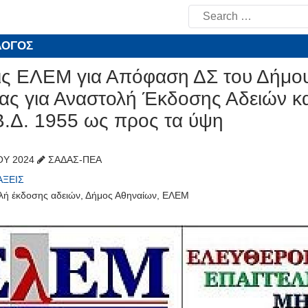
Search
for:
ΛΟΓΟΣ
ις ΕΛΕΜ για Απόφαση ΔΣ του Δήμου
ας για Αναστολή Έκδοσης Αδειών κ
Β.Δ. 1955 ως προς τα ύψη
́ΟΥ 2024
ΣΑΔΑΣ-ΠΕΑ
ΆΞΕΙΣ
λή έκδοσης αδειών
,
Δήμος Αθηναίων
,
ΕΛΕΜ