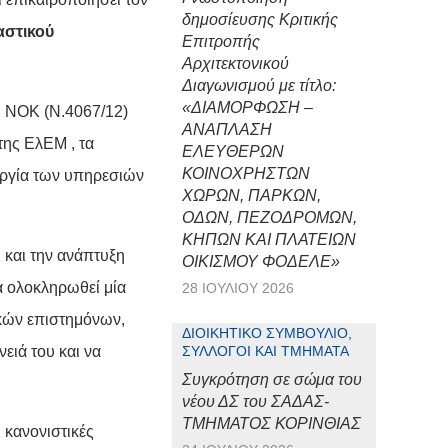
δημοσίευσης Κριτικής
αστικού
Επιτροπής
Αρχιτεκτονικού
Διαγωνισμού με τίτλο:
«ΔΙΑΜΟΡΦΩΣΗ –
υ ΝΟΚ (Ν.4067/12)
ΑΝΑΠΛΑΣΗ
της ΕλΕΜ , τα
ΕΛΕΥΘΕΡΩΝ
ΚΟΙΝΟΧΡΗΣΤΩΝ
ουργία των υπηρεσιών
ΧΩΡΩΝ, ΠΑΡΚΩΝ,
ΟΔΩΝ, ΠΕΖΟΔΡΟΜΩΝ,
ΚΗΠΩΝ ΚΑΙ ΠΛΑΤΕΙΩΝ
 και την ανάπτυξη
ΟΙΚΙΣΜΟΥ ΦΟΔΕΛΕ»
α ολοκληρωθεί μία
28 ΙΟΥΛΊΟΥ 2026
κών επιστημόνων,
ΔΙΟΙΚΗΤΙΚΌ ΣΥΜΒΟΎΛΙΟ,
νειά του και να
ΣΎΛΛΟΓΟΙ ΚΑΙ ΤΜΉΜΑΤΑ
Συγκρότηση σε σώμα του
νέου ΔΣ του ΣΑΔΑΣ-
ΤΜΗΜΑΤΟΣ ΚΟΡΙΝΘΙΑΣ
 κανονιστικές