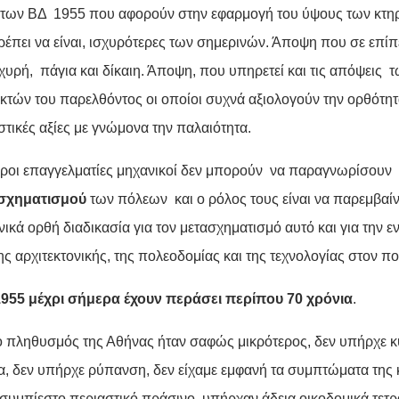
ς των ΒΔ 1955 που αφορούν στην εφαρμογή του ύψους των κτη
πρέπει να είναι, ισχυρότερες των σημερινών. Άποψη που σε επί
σχυρή, πάγια και δίκαιη. Άποψη, που υπηρετεί και τις απόψεις 
κτών του παρελθόντος οι οποίοι συχνά αξιολογούν την ορθότητ
ιστικές αξίες με γνώμονα την παλαιότητα.
εροι επαγγελματίες μηχανικοί δεν μπορούν να παραγνωρίσουν 
σχηματισμού
των πόλεων και ο ρόλος τους είναι να παρεμβαίν
νικά ορθή διαδικασία για τον μετασχηματισμό αυτό και για την
ς αρχιτεκτονικής, της πολεοδομίας και της τεχνολογίας στον πο
955 μέχρι σήμερα έχουν περάσει περίπου 70 χρόνια
.
ο πληθυσμός της Αθήνας ήταν σαφώς μικρότερος, δεν υπήρχε 
, δεν υπήρχε ρύπανση, δεν είχαμε εμφανή τα συμπτώματα της κ
συμπίεστο περιαστικό πράσινο, υπήρχαν άδεια οικοδομικά τετ