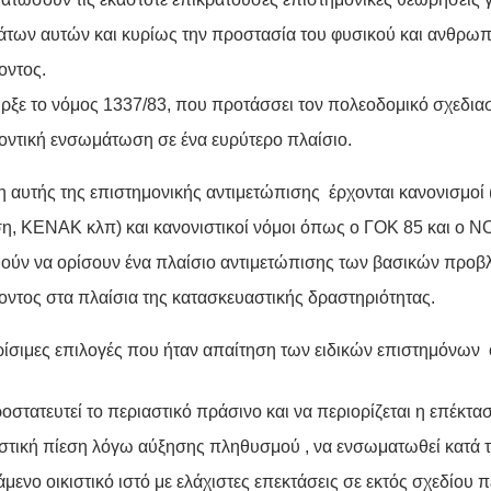
των αυτών και κυρίως την προστασία του φυσικού και ανθρω
οντος.
ρξε το νόμος 1337/83, που προτάσσει τον πολεοδομικό σχεδιασ
οντική ενσωμάτωση σε ένα ευρύτερο πλαίσιο.
η αυτής της επιστημονικής αντιμετώπισης έρχονται κανονισμοί
η, ΚΕΝΑΚ κλπ) και κανονιστικοί νόμοι όπως ο ΓΟΚ 85 και ο Ν
ύν να ορίσουν ένα πλαίσιο αντιμετώπισης των βασικών προβ
οντος στα πλαίσια της κατασκευαστικής δραστηριότητας.
ρίσιμες επιλογές που ήταν απαίτηση των ειδικών επιστημόνων
οστατευτεί το περιαστικό πράσινο και να περιορίζεται η επέκτασ
ιστική πίεση λόγω αύξησης πληθυσμού , να ενσωματωθεί κατά 
μενο οικιστικό ιστό με ελάχιστες επεκτάσεις σε εκτός σχεδίου π