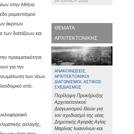
24 ΙΟΥΛΊΟΥ 2026
ρίων στην Αθήνα
πεδο ρομαντισμού
των άκριτων
ΘΕΜΑΤΑ
α των διατάξεων και
ΑΡΧΙΤΕΚΤΟΝΙΚΗΣ
την πραγματικότητα
ουν για την
ΑΝΑΚΟΙΝΏΣΕΙΣ,
 ενσωμάτωση των νέων
ΑΡΧΙΤΕΚΤΟΝΙΚΟΊ
ΔΙΑΓΩΝΙΣΜΟΊ, ΑΣΤΙΚΌΣ
λεοδομικό ιστό.
ΣΧΕΔΙΑΣΜΌΣ
Περίληψη Προκήρυξης
Αρχιτεκτονικού
Διαγωνισμού Ιδεών για
κυκλοφοριακό
τον σχεδιασμό της νέας
Δημοτικής Αγοράς Αγίας
λιματικής αλλαγής,
Μαρίνας Ιωαννίνων και
ράγωνα μέσα στον