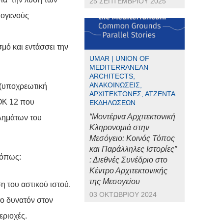
25 ΣΕΠΤΕΜΒΡΊΟΥ 2025
πογενούς
μό και εντάσσει την
UMAR | UNION OF
MEDITERRANEAN
ARCHITECTS,
ΑΝΑΚΟΙΝΏΣΕΙΣ,
 (υποχρεωτική
ΑΡΧΙΤΈΚΤΟΝΕΣ, ΑΤΖΈΝΤΑ
ΟΚ 12 που
ΕΚΔΗΛΏΣΕΩΝ
“Μοντέρνα Αρχιτεκτονική
λημάτων του
Κληρονομιά στην
Μεσόγειο: Κοινός Τόπος
και Παράλληλες Ιστορίες”
 όπως:
: Διεθνές Συνέδριο στο
Κέντρο Αρχιτεκτονικής
της Μεσογείου
η του αστικού ιστού.
03 ΟΚΤΩΒΡΊΟΥ 2024
το δυνατόν στον
εριοχές.