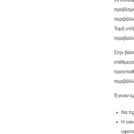
προβλημά
περιβάλλ
Τομή υπή
περιβαλλ
Στην βάσ
στάθμευσ
προσπαθο
περιβάλλ
Έγιναν κ
Να πρ
Η οικ
υφιστά