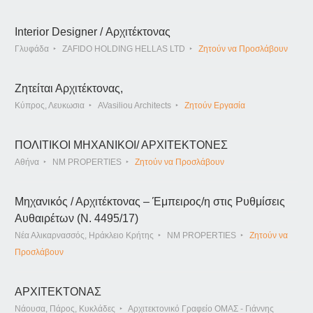
Interior Designer / Αρχιτέκτονας
Γλυφάδα
ZAFIDO HOLDING HELLAS LTD
Ζητούν να Προσλάβουν
Ζητείται Αρχιτέκτονας,
Κύπρος, Λευκωσια
AVasiliou Architects
Ζητούν Εργασία
ΠΟΛΙΤΙΚΟΙ ΜΗΧΑΝΙΚΟΙ/ ΑΡΧΙΤΕΚΤΟΝΕΣ
Αθήνα
NM PROPERTIES
Ζητούν να Προσλάβουν
Μηχανικός / Αρχιτέκτονας – Έμπειρος/η στις Ρυθμίσεις
Αυθαιρέτων (Ν. 4495/17)
Νέα Αλικαρνασσός, Ηράκλειο Κρήτης
NM PROPERTIES
Ζητούν να
Προσλάβουν
ΑΡΧΙΤΕΚΤΟΝΑΣ
Νάουσα, Πάρος, Κυκλάδες
Αρχιτεκτονικό Γραφείο ΟΜΑΣ - Γιάννης