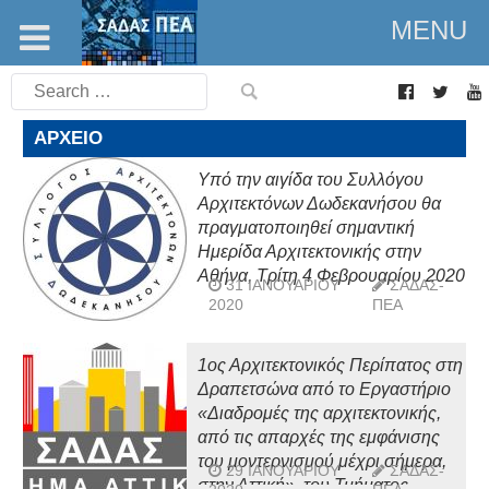
MENU
Search
for:
ΑΡΧΕΊΟ
Υπό την αιγίδα του Συλλόγου
Αρχιτεκτόνων Δωδεκανήσου θα
πραγματοποιηθεί σημαντική
Ημερίδα Αρχιτεκτονικής στην
Αθήνα, Τρίτη 4 Φεβρουαρίου 2020
31 ΙΑΝΟΥΑΡΊΟΥ
ΣΑΔΑΣ-
2020
ΠΕΑ
1ος Αρχιτεκτονικός Περίπατος στη
Δραπετσώνα από το Εργαστήριο
«Διαδρομές της αρχιτεκτονικής,
από τις απαρχές της εμφάνισης
του μοντερνισμού μέχρι σήμερα,
29 ΙΑΝΟΥΑΡΊΟΥ
ΣΑΔΑΣ-
στην Αττική», του Τμήματος