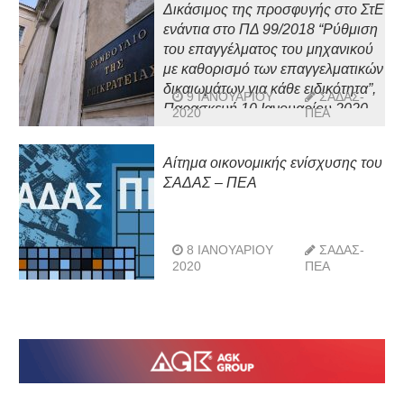
Δικάσιμος της προσφυγής στο ΣτΕ
ενάντια στο ΠΔ 99/2018 “Ρύθμιση
του επαγγέλματος του μηχανικού
με καθορισμό των επαγγελματικών
δικαιωμάτων για κάθε ειδικότητα”,
9 ΙΑΝΟΥΑΡΊΟΥ
ΣΑΔΑΣ-
Παρασκευή 10 Ιανουαρίου 2020
2020
ΠΕΑ
Αίτημα οικονομικής ενίσχυσης του
ΣΑΔΑΣ – ΠΕΑ
8 ΙΑΝΟΥΑΡΊΟΥ
ΣΑΔΑΣ-
2020
ΠΕΑ