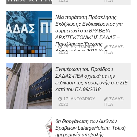
2020
ΠΕΑ
ΣΑΔΑΣ Αττικής
Νέα παράταση Πρόσκλησης
Εκδήλωσης Ενδιαφέροντος για
συμμετοχή στα ΒΡΑΒΕΙΑ
ΑΡΧΙΤΕΚΤΟΝΙΚΗΣ ΣΑΔΑΣ –
Πανελλήνιας Ένωσης
28 ΙΑΝΟΥΑΡΊΟΥ
ΣΑΔΑΣ-
Αρχιτεκτόνων 2019 (έως
2020
ΠΕΑ
17/02/2020 – καταληκτική
ημερομηνία)
Ενημέρωση του Προέδρου
ΣΑΔΑΣ-ΠΕΑ σχετικά με την
εκδίκαση της προσφυγής στο ΣτΕ
κατά του ΠΔ 99/2018
17 ΙΑΝΟΥΑΡΊΟΥ
ΣΑΔΑΣ-
2020
ΠΕΑ
6η διοργάνωση των Διεθνών
Βραβείων LafargeHolcim. Τελική
ημερομηνία υποβολής