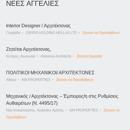
ΝΕΕΣ ΑΓΓΕΛΙΕΣ
Interior Designer / Αρχιτέκτονας
Γλυφάδα
ZAFIDO HOLDING HELLAS LTD
Ζητούν να Προσλάβουν
Ζητείται Αρχιτέκτονας,
Κύπρος, Λευκωσια
AVasiliou Architects
Ζητούν Εργασία
ΠΟΛΙΤΙΚΟΙ ΜΗΧΑΝΙΚΟΙ/ ΑΡΧΙΤΕΚΤΟΝΕΣ
Αθήνα
NM PROPERTIES
Ζητούν να Προσλάβουν
Μηχανικός / Αρχιτέκτονας – Έμπειρος/η στις Ρυθμίσεις
Αυθαιρέτων (Ν. 4495/17)
Νέα Αλικαρνασσός, Ηράκλειο Κρήτης
NM PROPERTIES
Ζητούν να
Προσλάβουν