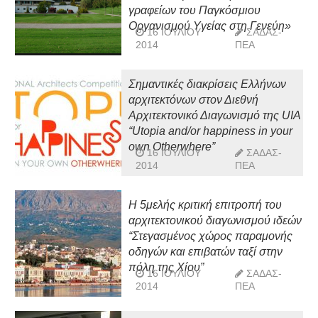
γραφείων του Παγκόσμιου
Οργανισμού Υγείας στη Γενεύη»
16 ΙΟΥΛΊΟΥ
ΣΑΔΑΣ-
2014
ΠΕΑ
Σημαντικές διακρίσεις Ελλήνων
αρχιτεκτόνων στον Διεθνή
Αρχιτεκτονικό Διαγωνισμό της UIA
“Utopia and/or happiness in your
own Otherwhere”
16 ΙΟΥΛΊΟΥ
ΣΑΔΑΣ-
2014
ΠΕΑ
Η 5μελής κριτική επιτροπή του
αρχιτεκτονικού διαγωνισμού ιδεών
“Στεγασμένος χώρος παραμονής
οδηγών και επιβατών ταξί στην
πόλη της Χίου”
16 ΙΟΥΛΊΟΥ
ΣΑΔΑΣ-
2014
ΠΕΑ