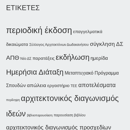
ΕΤΙΚΕΤΕΣ
περιοδική έκδοση
επαγγελματικά
σύγκληση ΔΣ
δικαιώματα
Σύλλογος Αρχιτεκτόνων Δωδεκανήσου
εκδήλωση
ΑΠΘ
ημερίδα
παρατάξεις
Νέο ΔΣ
Ημερήσια Διάταξη
Μεταπτυχιακό Πρόγραμμα
αποτελέσματα
απώλεια
Σπουδών
εργαστήριο
ΤΕΕ
αρχιτεκτονικός διαγωνισμός
περίληψη
ιδεών
παρουσίαση βιβλίου
βιβλιοπαρουσίαση
αρχιτεκτονικός διαγωνισμός προσχεδίων