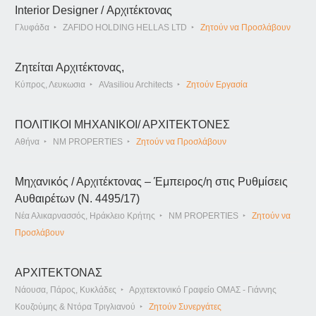
Interior Designer / Αρχιτέκτονας
Γλυφάδα
ZAFIDO HOLDING HELLAS LTD
Ζητούν να Προσλάβουν
Ζητείται Αρχιτέκτονας,
Κύπρος, Λευκωσια
AVasiliou Architects
Ζητούν Εργασία
ΠΟΛΙΤΙΚΟΙ ΜΗΧΑΝΙΚΟΙ/ ΑΡΧΙΤΕΚΤΟΝΕΣ
Αθήνα
NM PROPERTIES
Ζητούν να Προσλάβουν
Μηχανικός / Αρχιτέκτονας – Έμπειρος/η στις Ρυθμίσεις
Αυθαιρέτων (Ν. 4495/17)
Νέα Αλικαρνασσός, Ηράκλειο Κρήτης
NM PROPERTIES
Ζητούν να
Προσλάβουν
ΑΡΧΙΤΕΚΤΟΝΑΣ
Νάουσα, Πάρος, Κυκλάδες
Αρχιτεκτονικό Γραφείο ΟΜΑΣ - Γιάννης
Κουζούμης & Ντόρα Τριγλιανού
Ζητούν Συνεργάτες