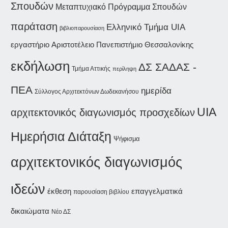
Σπουδών
Μεταπτυχιακό Πρόγραμμα Σπουδών
παράταση
Ελληνικό Τμήμα UIA
βιβλιοπαρουσίαση
εργαστήριο
Αριστοτέλειο Πανεπιστήμιο Θεσσαλονίκης
εκδήλωση
ΔΣ ΣΑΔΑΣ -
Τμήμα Αττικής
περίληψη
ΠΕΑ
ημερίδα
Σύλλογος Αρχιτεκτόνων Δωδεκανήσου
UIA
αρχιτεκτονικός διαγωνισμός προσχεδίων
Ημερήσια Διάταξη
Ψήφισμα
αρχιτεκτονικός διαγωνισμός
ιδεών
έκθεση
επαγγελματικά
παρουσίαση βιβλίου
δικαιώματα
Νέο ΔΣ