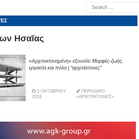
Search
for:
ΤΕΣ
ων Ησαΐας
«Αρχιτεκτονημένη» εξουσία: Μορφές-ζωής,
εργασία και πόλη | “αρχιτέκτονες”
1 ΟΚΤΩΒΡΊΟΥ
ΠΕΡΙΟΔΙΚΌ
2015
«ΑΡΧΙΤΈΚΤΟΝΕΣ»