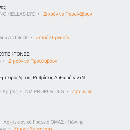
νας
NG HELLAS LTD
Ζητούν να Προσλάβουν
iou Architects
Ζητούν Εργασία
ΑΡΧΙΤΕΚΤΟΝΕΣ
S
Ζητούν να Προσλάβουν
Έμπειρος/η στις Ρυθμίσεις Αυθαιρέτων (Ν.
ο Κρήτης
NM PROPERTIES
Ζητούν να
Αρχιτεκτονικό Γραφείο ΟΜΑΣ - Γιάννης
νού
Ζητούν Συνεργάτες