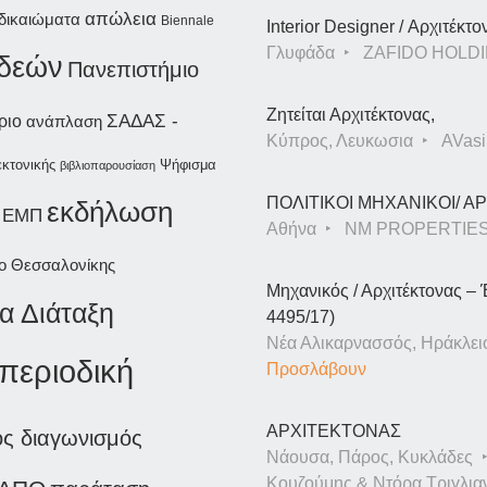
απώλεια
δικαιώματα
Biennale
Interior Designer / Αρχιτέκτο
Γλυφάδα
ZAFIDO HOLDI
ιδεών
Πανεπιστήμιο
Ζητείται Αρχιτέκτονας,
ΣΑΔΑΣ -
ριο
ανάπλαση
Κύπρος, Λευκωσια
AVasil
εκτονικής
Ψήφισμα
βιβλιοπαρουσίαση
ΠΟΛΙΤΙΚΟΙ ΜΗΧΑΝΙΚΟΙ/ 
εκδήλωση
ΕΜΠ
Αθήνα
NM PROPERTIE
ιο Θεσσαλονίκης
Μηχανικός / Αρχιτέκτονας – 
α Διάταξη
4495/17)
Νέα Αλικαρνασσός, Ηράκλει
περιοδική
Προσλάβουν
ΑΡΧΙΤΕΚΤΟΝΑΣ
ός διαγωνισμός
Νάουσα, Πάρος, Κυκλάδες
Κουζούμης & Ντόρα Τριγλια