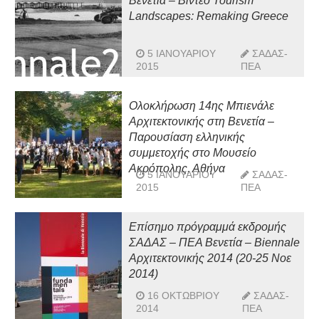
Βενετία – Βίντεο Tourism
Landscapes: Remaking Greece
5 ΙΑΝΟΥΑΡΊΟΥ
ΣΑΔΑΣ-
2015
ΠΕΑ
Ολοκλήρωση 14ης Μπιενάλε
Αρχιτεκτονικής στη Βενετία –
Παρουσίαση ελληνικής
συμμετοχής στο Μουσείο
Ακρόπολης, Αθήνα
5 ΙΑΝΟΥΑΡΊΟΥ
ΣΑΔΑΣ-
2015
ΠΕΑ
Επίσημο πρόγραμμά εκδρομής
ΣΑΔΑΣ – ΠΕΑ Βενετία – Biennale
Αρχιτεκτονικής 2014 (20-25 Νοε
2014)
16 ΟΚΤΩΒΡΊΟΥ
ΣΑΔΑΣ-
2014
ΠΕΑ