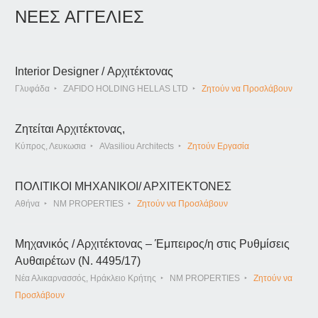
ΝΕΕΣ ΑΓΓΕΛΙΕΣ
Interior Designer / Αρχιτέκτονας
Γλυφάδα
ZAFIDO HOLDING HELLAS LTD
Ζητούν να Προσλάβουν
Ζητείται Αρχιτέκτονας,
Κύπρος, Λευκωσια
AVasiliou Architects
Ζητούν Εργασία
ΠΟΛΙΤΙΚΟΙ ΜΗΧΑΝΙΚΟΙ/ ΑΡΧΙΤΕΚΤΟΝΕΣ
Αθήνα
NM PROPERTIES
Ζητούν να Προσλάβουν
Μηχανικός / Αρχιτέκτονας – Έμπειρος/η στις Ρυθμίσεις
Αυθαιρέτων (Ν. 4495/17)
Νέα Αλικαρνασσός, Ηράκλειο Κρήτης
NM PROPERTIES
Ζητούν να
Προσλάβουν