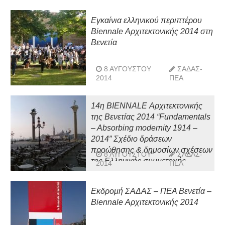
Εγκαίνια ελληνικού περιπτέρου
Biennale Αρχιτεκτονικής 2014 στη
Βενετία
8 ΑΥΓΟΎΣΤΟΥ
ΣΑΔΑΣ-
2014
ΠΕΑ
14η BIENNALE Αρχιτεκτονικής
της Βενετίας 2014 “Fundamentals
– Absorbing modernity 1914 –
2014” Σχέδιο δράσεων
προώθησης & δημοσίων σχέσεων
8 ΑΥΓΟΎΣΤΟΥ
ΣΑΔΑΣ-
της Ελληνικής συμμετοχής
2014
ΠΕΑ
Εκδρομή ΣΑΔΑΣ – ΠΕΑ Βενετία –
Biennale Αρχιτεκτονικής 2014