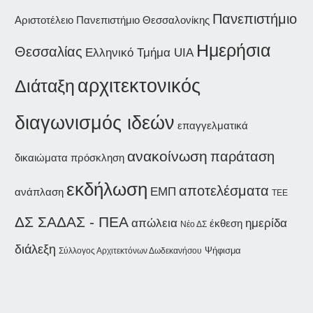
Πανεπιστήμιο
Αριστοτέλειο Πανεπιστήμιο Θεσσαλονίκης
Ημερήσια
Θεσσαλίας
Ελληνικό Τμήμα UIA
αρχιτεκτονικός
Διάταξη
διαγωνισμός ιδεών
επαγγελματικά
ανακοίνωση
παράταση
δικαιώματα
πρόσκληση
εκδήλωση
αποτελέσματα
ΕΜΠ
ανάπλαση
ΤΕΕ
ΔΣ ΣΑΔΑΣ - ΠΕΑ
ημερίδα
απώλεια
έκθεση
Νέο ΔΣ
διάλεξη
Ψήφισμα
Σύλλογος Αρχιτεκτόνων Δωδεκανήσου