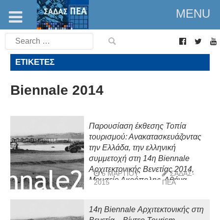
MENU
Search
for:
ΕΤΙΚΈΤΕΣ
Biennale 2014
Παρουσίαση έκθεσης Τοπία
τουρισμού: Ανακατασκευάζοντας
την Ελλάδα, την ελληνική
συμμετοχή στη 14η Biennale
Αρχιτεκτονικής Βενετίας 2014,
6 ΜΑΡΤΊΟΥ
ΣΑΔΑΣ-
Μουσείο Ακρόπολης, Αθήνα
2015
ΠΕΑ
14η Biennale Αρχιτεκτονικής στη