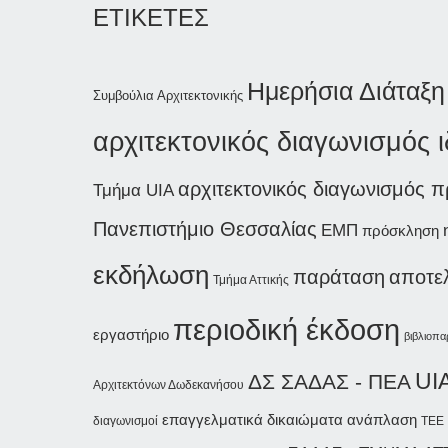
ΕΤΙΚΕΤΕΣ
Ημερήσια Διάταξη
Συμβούλια Αρχιτεκτονικής
αρχιτεκτονικός διαγωνισμός 
αρχιτεκτονικός διαγωνισμός 
Τμήμα UIA
Πανεπιστήμιο Θεσσαλίας
ΕΜΠ
πρόσκληση
εκδήλωση
παράταση
αποτε
Τμήμα Αττικής
περιοδική έκδοση
εργαστήριο
βιβλιοπα
UI
ΔΣ ΣΑΔΑΣ - ΠΕΑ
Αρχιτεκτόνων Δωδεκανήσου
επαγγελματικά δικαιώματα
ανάπλαση
διαγωνισμοί
ΤΕΕ