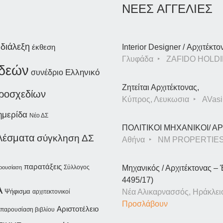
ΝΕΕΣ ΑΓΓΕΛΙΕΣ
διάλεξη
έκθεση
Interior Designer / Αρχιτέκτο
Γλυφάδα
ZAFIDO HOLDI
ιδεών
συνέδριο
Ελληνικό
Ζητείται Αρχιτέκτονας,
προσχεδίων
Κύπρος, Λευκωσια
AVasil
ημερίδα
Νέο ΔΣ
ΠΟΛΙΤΙΚΟΙ ΜΗΧΑΝΙΚΟΙ/ 
λέσματα
σύγκληση ΔΣ
Αθήνα
NM PROPERTIE
παρατάξεις
Σύλλογος
Μηχανικός / Αρχιτέκτονας – 
ρουσίαση
4495/17)
A
Ψήφισμα
Νέα Αλικαρνασσός, Ηράκλει
αρχιτεκτονικοί
Προσλάβουν
Αριστοτέλειο
παρουσίαση βιβλίου