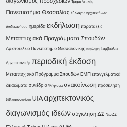
διαγωνισμός προσχεδίων
Τμήμα Αττικής
Πανεπιστήμιο Θεσσαλίας
Σύλλογος Αρχιτεκτόνων
εκδήλωση
ημερίδα
παρατάξεις
Δωδεκανήσου
Μεταπτυχιακά Προγράμματα Σπουδών
Αριστοτέλειο Πανεπιστήμιο Θεσσαλονίκης
Συμβούλια
περίληψη
περιοδική έκδοση
Αρχιτεκτονικής
ΕΜΠ
Μεταπτυχιακό Πρόγραμμα Σπουδών
επαγγελματικά
ανακοίνωση
συνέδριο
δικαιώματα
πρόσκληση
Ψήφισμα
αρχιτεκτονικός
UIA
βιβλιοπαρουσίαση
διαγωνισμός ιδεών
σύγκληση ΔΣ
Νέο ΔΣ
ΑΠΘ