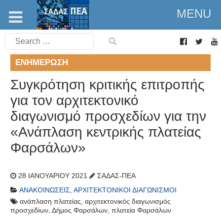
MENU
Search
for:
ΕΝΗΜΈΡΩΣΗ
Συγκρότηση κριτικής επιτροπής
για τον αρχιτεκτονικό
διαγωνισμό προσχεδίων για την
«Ανάπλαση κεντρικής πλατείας
Φαρσάλων»
28 ΙΑΝΟΥΑΡΊΟΥ 2021
ΣΑΔΑΣ-ΠΕΑ
ΑΝΑΚΟΙΝΏΣΕΙΣ
,
ΑΡΧΙΤΕΚΤΟΝΙΚΟΊ ΔΙΑΓΩΝΙΣΜΟΊ
ανάπλαση πλατείας
,
αρχιτεκτονικός διαγωνισμός
προσχεδίων
,
Δήμος Φαρσάλων
,
πλατεία Φαρσάλων