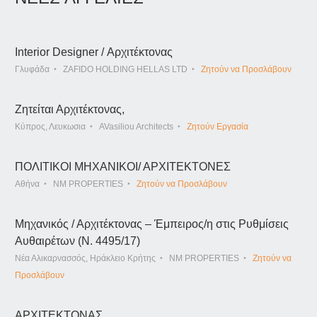
Interior Designer / Αρχιτέκτονας
Γλυφάδα
ZAFIDO HOLDING HELLAS LTD
Ζητούν να Προσλάβουν
Ζητείται Αρχιτέκτονας,
Κύπρος, Λευκωσια
AVasiliou Architects
Ζητούν Εργασία
ΠΟΛΙΤΙΚΟΙ ΜΗΧΑΝΙΚΟΙ/ ΑΡΧΙΤΕΚΤΟΝΕΣ
Αθήνα
NM PROPERTIES
Ζητούν να Προσλάβουν
Μηχανικός / Αρχιτέκτονας – Έμπειρος/η στις Ρυθμίσεις
Αυθαιρέτων (Ν. 4495/17)
Νέα Αλικαρνασσός, Ηράκλειο Κρήτης
NM PROPERTIES
Ζητούν να
Προσλάβουν
ΑΡΧΙΤΕΚΤΟΝΑΣ