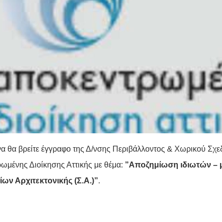
α θα βρείτε έγγραφο της Δ/νσης Περιβάλλοντος & Χωρικού Σχε
ωμένης Διοίκησης Αττικής με θέμα:
”Αποζημίωση ιδιωτών – 
ων Αρχιτεκτονικής (Σ.Α.)”
.