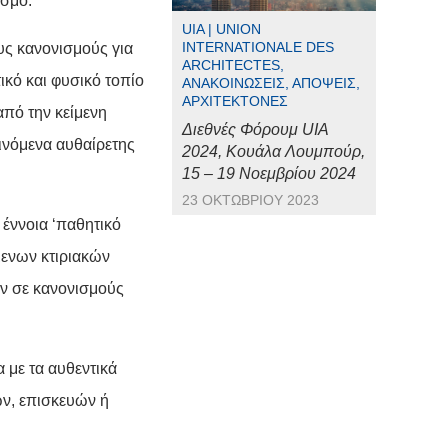
ισμό.
UIA | UNION
INTERNATIONALE DES
υς κανονισμούς για
ARCHITECTES,
ικό και φυσικό τοπίο
ΑΝΑΚΟΙΝΏΣΕΙΣ, ΑΠΌΨΕΙΣ,
ΑΡΧΙΤΈΚΤΟΝΕΣ
από την κείμενη
Διεθνές Φόρουμ UIA
αινόμενα αυθαίρετης
2024, Κουάλα Λουμπούρ,
15 – 19 Νοεμβρίου 2024
23 ΟΚΤΩΒΡΊΟΥ 2023
έννοια ‘παθητικό
μενων κτιριακών
ύν σε κανονισμούς
με τα αυθεντικά
ων, επισκευών ή