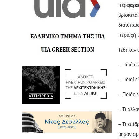
περιφερε
βρίσκετα
διατύπωσ
περιοχή 
Τέθηκαν 
– Ποιά εί
– Ποιοί ε
– Ποιός ε
– Τι αλλα
– Τι επίδ
μηχανισμ