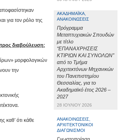
 αποφασίστηκαν
ΑΚΑΔΗΜΑΪΚΆ,
ΑΝΑΚΟΙΝΏΣΕΙΣ
αι για τον ρόλο της
Πρόγραμμα
Μεταπτυχιακών Σπουδών
με τίτλο
 προς διαβούλευση:
“ΕΠΑΝΑΧΡΗΣΕΙΣ
ΚΤΙΡΙΩΝ ΚΑΙ ΣΥΝΟΛΩΝ”
τείρων» μορφολογικών
από το Τμήμα
Αρχιτεκτόνων Μηχανικών
νουν την
του Πανεπιστημίου
Θεσσαλίας, για το
Ακαδημαϊκό έτος 2026 –
εκτονικής
2027
ιτέκτονα.
28 ΙΟΥΛΊΟΥ 2026
ΑΝΑΚΟΙΝΏΣΕΙΣ,
 καθ’ ότι κάθε
ΑΡΧΙΤΕΚΤΟΝΙΚΟΊ
ΔΙΑΓΩΝΙΣΜΟΊ
Γνωστοποίηση