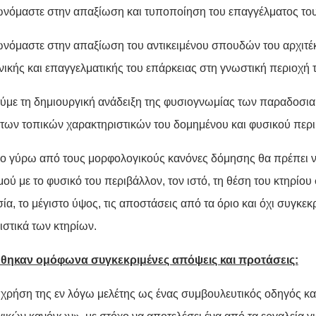
ωνόμαστε στην απαξίωση και τυποποίηση του επαγγέλματος του
ωνόμαστε στην απαξίωση του αντικειμένου σπουδών του αρχιτέκ
ικής και επαγγελματικής του επάρκειας στη γνωστική περιοχή τ
ύμε τη δημιουργική ανάδειξη της φυσιογνωμίας των παραδοσια
των τοπικών χαρακτηριστικών του δομημένου και φυσικού περι
ιο γύρω από τους μορφολογικούς κανόνες δόμησης θα πρέπει 
μού με το φυσικό του περιβάλλον, τον ιστό, τη θέση του κτηρίου
α, το μέγιστο ύψος, τις αποστάσεις από τα όριο και όχι συγκε
ιστικά των κτηρίων.
θηκαν ομόφωνα συγκεκριμένες απόψεις και προτάσεις:
 χρήση της εν λόγω μελέτης ως ένας συμβουλευτικός οδηγός κα