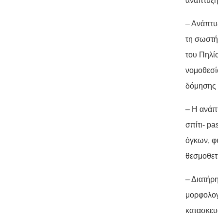
ανάπτυξης
– Ανάπτυ
τη σωστή
του Πηλί
νομοθεσί
δόμησης 
– Η ανάπ
σπίτι- p
όγκων, φ
θεσμοθετ
– Διατήρ
μορφολογ
κατασκευ