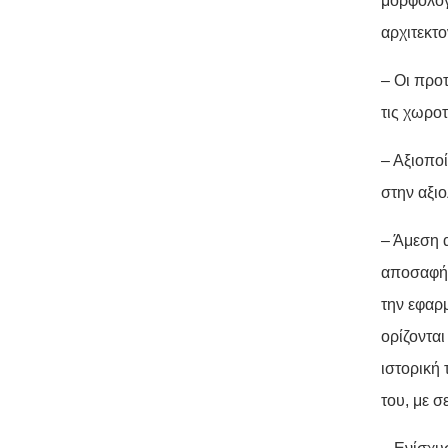
μορφολογ
αρχιτεκτ
– Οι προ
τις χωρο
– Αξιοπο
στην αξι
– Άμεση 
αποσαφήν
την εφαρ
ορίζονται
ιστορική
του, με 