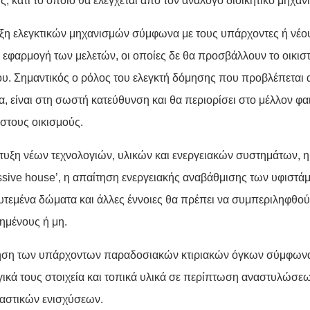
, κάτι το οποίο θα ελέγχεται από τον ανάλογο διοικητικό μηχαν
ξη ελεγκτικών μηχανισμών σύμφωνα με τους υπάρχοντες ή νέο
 εφαρμογή των μελετών, οι οποίες δε θα προσβάλλουν το οικιστ
ου. Σημαντικός ο ρόλος του ελεγκτή δόμησης που προβλέπεται 
α, είναι στη σωστή κατεύθυνση και θα περιορίσει στο μέλλον φ
στους οικισμούς.
τυξη νέων τεχνολογιών, υλικών και ενεργειακών συστημάτων, η 
assive house’, η απαίτηση ενεργειακής αναβάθμισης των υφιστά
υτεμένα δώματα και άλλες έννοιες θα πρέπει να συμπεριληφθο
ημένους ή μη.
ηση των υπάρχοντων παραδοσιακών κτιριακών όγκων σύμφωνα 
ικά τους στοιχεία και τοπικά υλικά σε περίπτωση αναστυλώσε
αστικών ενισχύσεων.