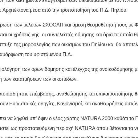
ση των κεκτημένων επαγγελματικών δικαιωμάτων με τον Ν.4030
υ Αρχιτέκτονα μέσα από την τροποποίηση του Π.Δ. Πηλίου.
ρωση των μελετών ΣΧΟOΑΠ και άμεση θεσμοθέτησή τους με 
ται οι χρήσεις γης, οι συντελεστές δόμησης και όρια τα οποία
πτυξη της μορφολογίας των οικισμών του Πηλίου και θα αποτελ
ιαμόρφωση του υφιστάμενου Π.Δ.
ιολόγηση των όρων δόμησης και έλεγχος της ανοικοδόμησης μ
ση των κατατμήσεων των οικοπέδων.
ποιασδήποτε επέμβασης, αναθεώρησης και επικαιροποίησης θ
ουν Ευρωπαϊκές οδηγίες, Κανονισμοί, και αναθεωρήσεις αυτών
πει να ληφθεί υπ’ όψιν ο νέος χάρτης ΝATURA 2000 καθότι το Π
ιστεί ως προστατευόμενη περιοχή NATURA όπου θέτονται τα νέα