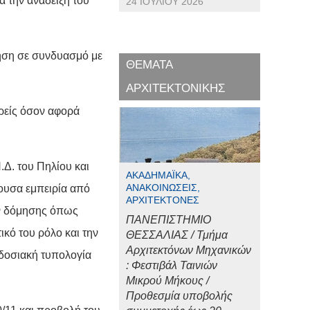
α την ανάδειξη του
24 ΙΟΥΛΊΟΥ 2026
γηση σε συνδυασμό με
ΘΕΜΑΤΑ
ΑΡΧΙΤΕΚΤΟΝΙΚΗΣ
ρείς όσον αφορά
Δ. του Πηλίου και
ΑΚΑΔΗΜΑΪΚΆ,
ΑΝΑΚΟΙΝΏΣΕΙΣ,
ουσα εμπειρία από
ΑΡΧΙΤΈΚΤΟΝΕΣ
ν δόμησης όπως
ΠΑΝΕΠΙΣΤΗΜΙΟ
ικό του ρόλο και την
ΘΕΣΣΑΛΙΑΣ / Τμήμα
Αρχιτεκτόνων Μηχανικών
αδοσιακή τυπολογία
: Φεστιβάλ Ταινιών
Μικρού Μήκους /
Προθεσμία υποβολής