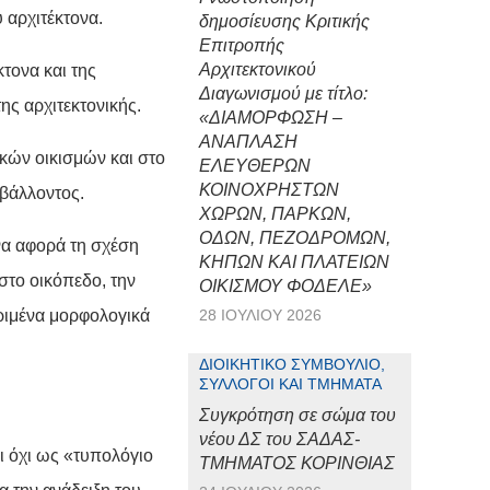
 αρχιτέκτονα.
δημοσίευσης Κριτικής
Επιτροπής
Αρχιτεκτονικού
τονα και της
Διαγωνισμού με τίτλο:
ης αρχιτεκτονικής.
«ΔΙΑΜΟΡΦΩΣΗ –
ΑΝΑΠΛΑΣΗ
κών οικισμών και στο
ΕΛΕΥΘΕΡΩΝ
ΚΟΙΝΟΧΡΗΣΤΩΝ
βάλλοντος.
ΧΩΡΩΝ, ΠΑΡΚΩΝ,
ΟΔΩΝ, ΠΕΖΟΔΡΟΜΩΝ,
να αφορά τη σχέση
ΚΗΠΩΝ ΚΑΙ ΠΛΑΤΕΙΩΝ
 στο οικόπεδο, την
ΟΙΚΙΣΜΟΥ ΦΟΔΕΛΕ»
κριμένα μορφολογικά
28 ΙΟΥΛΊΟΥ 2026
ΔΙΟΙΚΗΤΙΚΌ ΣΥΜΒΟΎΛΙΟ,
ΣΎΛΛΟΓΟΙ ΚΑΙ ΤΜΉΜΑΤΑ
Συγκρότηση σε σώμα του
νέου ΔΣ του ΣΑΔΑΣ-
ι όχι ως «τυπολόγιο
ΤΜΗΜΑΤΟΣ ΚΟΡΙΝΘΙΑΣ