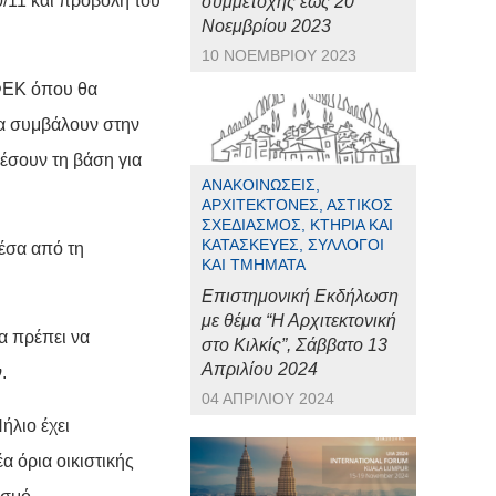
/11 και προβολή του
συμμετοχής έως 20
Νοεμβρίου 2023
10 ΝΟΕΜΒΡΊΟΥ 2023
ΦΕΚ όπου θα
 θα συμβάλουν στην
έσουν τη βάση για
ΑΝΑΚΟΙΝΏΣΕΙΣ,
ΑΡΧΙΤΈΚΤΟΝΕΣ, ΑΣΤΙΚΌΣ
ΣΧΕΔΙΑΣΜΌΣ, ΚΤΉΡΙΑ ΚΑΙ
ΚΑΤΑΣΚΕΥΈΣ, ΣΎΛΛΟΓΟΙ
έσα από τη
ΚΑΙ ΤΜΉΜΑΤΑ
Επιστημονική Εκδήλωση
με θέμα “Η Αρχιτεκτονική
α πρέπει να
στο Κιλκίς”, Σάββατο 13
Απριλίου 2024
.
04 ΑΠΡΙΛΊΟΥ 2024
ήλιο έχει
 όρια οικιστικής