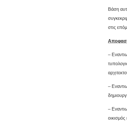
Βάση αυτ
συγκεκριμ
στις επό
Αποφασίσ
– Εναντι
τυπολογι
αρχιτεκτο
– Εναντι
δημιουργί
– Εναντι
οικισμός 