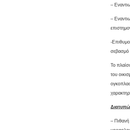
– Εναντι
– Εναντι
επιστημον
-Επιθυμο
σεβασμό 
Το πλαίσ
του οικισ
ογκοπλασί
χαρακτηρ
Διατυπώ
– Πιθανή