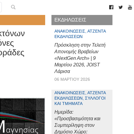
ΕΚΔΗΛΩΣΕΙΣ
κτόνων
ΑΝΑΚΟΙΝΏΣΕΙΣ, ΑΤΖΈΝΤΑ
ΕΚΔΗΛΏΣΕΩΝ
όνες
Πρόσκληση στην Τελετή
ποράδες
Απονομής Βραβείων
«NextGen Arch» | 9
Μαρτίου 2026, JOIST
Λάρισα
06 ΜΑΡΤΊΟΥ 2026
ΑΝΑΚΟΙΝΏΣΕΙΣ, ΑΤΖΈΝΤΑ
ΕΚΔΗΛΏΣΕΩΝ, ΣΎΛΛΟΓΟΙ
ΚΑΙ ΤΜΉΜΑΤΑ
Ημερίδα:
«Προσβασιμότητα και
Συμπερίληψη στον
Δημόσιο Χώρο: