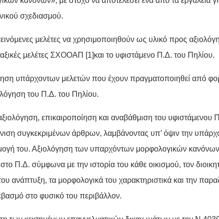
ικών κανόνων», με στόχο να αποτελέσει ένα από τα εργαλεία γι
ονικού σχεδιασμού.
τεινόμενες μελέτες να χρησιμοποιηθούν ως υλικό προς αξιολό
ταξικές μελέτες ΣΧΟOΑΠ
[1]
και το υφιστάμενο Π.Δ. του Πηλίου.
ίηση υπάρχοντων μελετών που έχουν πραγματοποιηθεί από φο
ολόγηση του Π.Δ. του Πηλίου.
αξιολόγηση, επικαιροποίηση και αναβάθμιση του υφιστάμενου Π.
ιση συγκεκριμένων άρθρων, λαμβάνοντας υπ’ όψιν την υπάρχ
μογή του. Αξιολόγηση των υπαρχόντων μορφολογικών κανόνω
 στο Π.Δ. σύμφωνα με την ιστορία του κάθε οικισμού, τον διοικητ
 του ανάπτυξη, τα μορφολογικά του χαρακτηριστικά και την παρ
σεβασμό στο φυσικό του περιβάλλον.