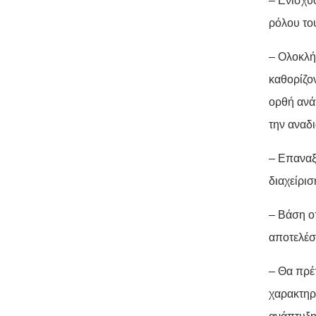
– Ενίσχυ
ρόλου το
– Ολοκλή
καθορίζον
ορθή ανά
την αναδ
– Επαναξ
διαχείρι
– Βάση ο
αποτελέσ
– Θα πρέ
χαρακτηρ