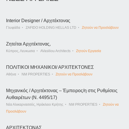
Interior Designer / Αρχιτέκτονας
Γλυφάδα
ZAFIDO HOLDING HELLAS LTD
Ζητούν να Προσλάβουν
Ζητείται Αρχιτέκτονας,
Κύπρος, Λευκωσια
AVasiliou Architects
Ζητούν Εργασία
ΠΟΛΙΤΙΚΟΙ ΜΗΧΑΝΙΚΟΙ/ ΑΡΧΙΤΕΚΤΟΝΕΣ
Αθήνα
NM PROPERTIES
Ζητούν να Προσλάβουν
Μηχανικός / Αρχιτέκτονας – Έμπειρος/η στις Ρυθμίσεις
Αυθαιρέτων (Ν. 4495/17)
Νέα Αλικαρνασσός, Ηράκλειο Κρήτης
NM PROPERTIES
Ζητούν να
Προσλάβουν
ΑΡΧΙΤΕΚΤΟΝΑΣ