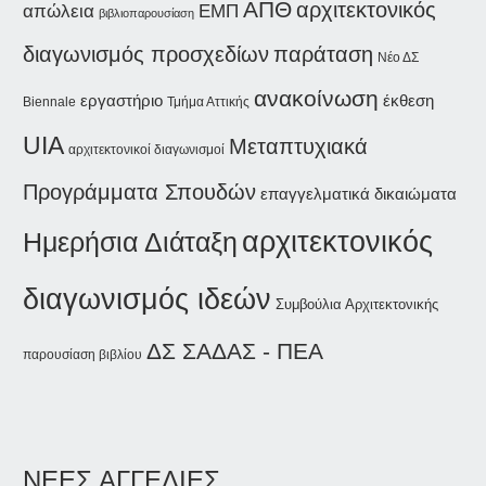
ΑΠΘ
αρχιτεκτονικός
απώλεια
ΕΜΠ
βιβλιοπαρουσίαση
παράταση
διαγωνισμός προσχεδίων
Νέο ΔΣ
ανακοίνωση
εργαστήριο
έκθεση
Biennale
Τμήμα Αττικής
UIA
Μεταπτυχιακά
αρχιτεκτονικοί διαγωνισμοί
Προγράμματα Σπουδών
επαγγελματικά δικαιώματα
αρχιτεκτονικός
Ημερήσια Διάταξη
διαγωνισμός ιδεών
Συμβούλια Αρχιτεκτονικής
ΔΣ ΣΑΔΑΣ - ΠΕΑ
παρουσίαση βιβλίου
ΝΕΕΣ ΑΓΓΕΛΙΕΣ