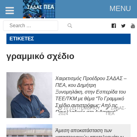
MENU
Search
for:
ΕΤΙΚΈΤΕΣ
γραμμικό σχέδιο
Χαιρετισμός Προέδρου ΣΑΔΑΣ –
ΠΕΑ, κου Δημήτρη
Ξυνομηλάκη, στην Εσπερίδα του
ΤΕΕ/ΤΚΜ με θέμα “Το Γραμμικό
Σχέδιο αντιστρόφως: Από τις
10 ΣΕΠΤΕΜΒΡΊΟΥ
ΣΑΔΑΣ-
Πανελλαδικές στη Διδακτική”,
2024
ΠΕΑ
Πέμπτη 5 Σεπτεμβρίου 2024,
Αμφιθέατρο ΤΕΕ/ΤΚΜ,
Άμεση αποκατάσταση των
Θεσσαλονίκη