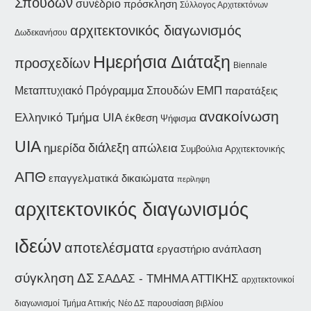
Σπουδών
συνέδριο
πρόσκληση
Σύλλογος Αρχιτεκτόνων
αρχιτεκτονικός διαγωνισμός
Δωδεκανήσου
Ημερήσια Διάταξη
προσχεδίων
Biennale
ΕΜΠ
Μεταπτυχιακό Πρόγραμμα Σπουδών
παρατάξεις
ανακοίνωση
Ελληνικό Τμήμα UIA
έκθεση
Ψήφισμα
UIA
διάλεξη
ημερίδα
απώλεια
Συμβούλια Αρχιτεκτονικής
ΑΠΘ
επαγγελματικά δικαιώματα
περίληψη
αρχιτεκτονικός διαγωνισμός
ιδεών
αποτελέσματα
εργαστήριο
ανάπλαση
σύγκληση ΔΣ
ΣΑΔΑΣ - ΤΜΗΜΑ ΑΤΤΙΚΗΣ
αρχιτεκτονικοί
διαγωνισμοί
Τμήμα Αττικής
Νέο ΔΣ
παρουσίαση βιβλίου