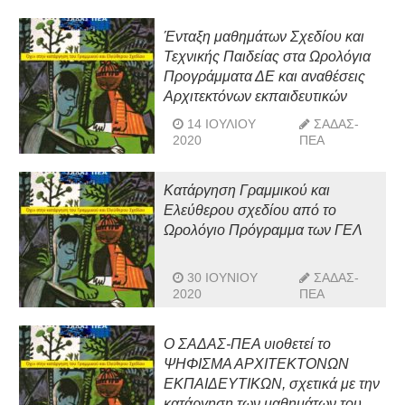
Ένταξη μαθημάτων Σχεδίου και
Τεχνικής Παιδείας στα Ωρολόγια
Προγράμματα ΔΕ και αναθέσεις
Αρχιτεκτόνων εκπαιδευτικών
14 ΙΟΥΛΊΟΥ
ΣΑΔΑΣ-
2020
ΠΕΑ
Κατάργηση Γραμμικού και
Ελεύθερου σχεδίου από το
Ωρολόγιο Πρόγραμμα των ΓΕΛ
30 ΙΟΥΝΊΟΥ
ΣΑΔΑΣ-
2020
ΠΕΑ
Ο ΣΑΔΑΣ-ΠΕΑ υιοθετεί το
ΨΗΦΙΣΜΑ ΑΡΧΙΤΕΚΤΟΝΩΝ
ΕΚΠΑΙΔΕΥΤΙΚΩΝ, σχετικά με την
κατάργηση των μαθημάτων του