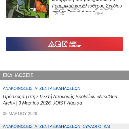
Γραμμικού και Ελεύθερου Σχεδίου
29 ΙΟΥΝΊΟΥ
ΣΑΔΑΣ-
από το Γενικό Λύκειο
2020
ΠΕΑ
ΕΚΔΗΛΩΣΕΙΣ
ΑΝΑΚΟΙΝΏΣΕΙΣ, ΑΤΖΈΝΤΑ ΕΚΔΗΛΏΣΕΩΝ
Πρόσκληση στην Τελετή Απονομής Βραβείων «NextGen
Arch» | 9 Μαρτίου 2026, JOIST Λάρισα
06 ΜΑΡΤΊΟΥ 2026
ΑΝΑΚΟΙΝΏΣΕΙΣ, ΑΤΖΈΝΤΑ ΕΚΔΗΛΏΣΕΩΝ, ΣΎΛΛΟΓΟΙ ΚΑΙ