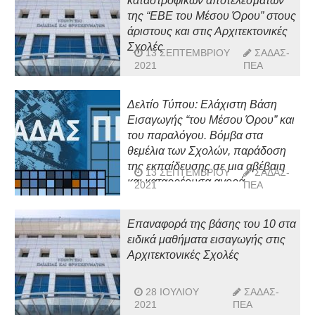
καταστροφικών αποτελεσμάτων
της “ΕΒΕ του Μέσου Όρου” στους
άριστους και στις Αρχιτεκτονικές
Σχολές
13 ΣΕΠΤΕΜΒΡΊΟΥ
ΣΑΔΑΣ-
2021
ΠΕΑ
Δελτίο Τύπου: Ελάχιστη Βάση
Εισαγωγής “του Μέσου Όρου” και
του παραλόγου. Βόμβα στα
θεμέλια των Σχολών, παράδοση
της εκπαίδευσης σε μια αβέβαιη
13 ΣΕΠΤΕΜΒΡΊΟΥ
ΣΑΔΑΣ-
και καταρρέουσα αγορά
2021
ΠΕΑ
Επαναφορά της βάσης του 10 στα
ειδικά μαθήματα εισαγωγής στις
Αρχιτεκτονικές Σχολές
28 ΙΟΥΛΊΟΥ
ΣΑΔΑΣ-
2021
ΠΕΑ