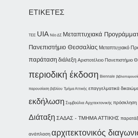
ΕΤΙΚΕΤΕΣ
UIA
Μεταπτυχιακά Προγράμμα
Νέο ΔΣ
ΤΕΕ
Πανεπιστήμιο Θεσσαλίας
Μεταπτυχιακό Π
παράταση
διάλεξη
Αριστοτέλειο Πανεπιστήμιο 
περιοδική έκδοση
Biennale
βιβλιοπαρουσ
επαγγελματικά δικαιώμ
παρουσίαση βιβλίου
Τμήμα Αττικής
εκδήλωση
πρόσκληση
Συμβούλια Αρχιτεκτονικής
Διάταξη
ΣΑΔΑΣ - ΤΜΗΜΑ ΑΤΤΙΚΗΣ
παρατάξ
αρχιτεκτονικός διαγων
ανάπλαση