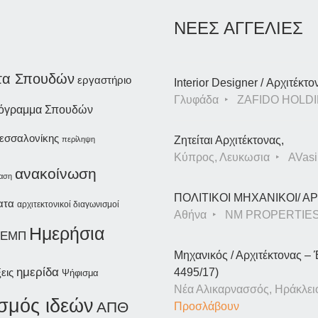
ΝΕΕΣ ΑΓΓΕΛΙΕΣ
τα Σπουδών
εργαστήριο
Interior Designer / Αρχιτέκτο
Γλυφάδα
ZAFIDO HOLDI
ρόγραμμα Σπουδών
Θεσσαλονίκης
Ζητείται Αρχιτέκτονας,
περίληψη
Κύπρος, Λευκωσια
AVasil
ανακοίνωση
ίαση
ΠΟΛΙΤΙΚΟΙ ΜΗΧΑΝΙΚΟΙ/ 
ατα
αρχιτεκτονικοί διαγωνισμοί
Αθήνα
NM PROPERTIE
Ημερήσια
ΕΜΠ
Μηχανικός / Αρχιτέκτονας – 
ημερίδα
εις
4495/17)
Ψήφισμα
Νέα Αλικαρνασσός, Ηράκλει
ισμός ιδεών
ΑΠΘ
Προσλάβουν