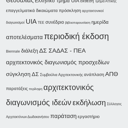
Θεσσαλίας
Ελληνικό Τμήμα UIA
έκθεση
Τμήμα Αττικής
επαγγελματικά δικαιώματα
πρόσκληση
αρχιτεκτονικοί
UIA
ημερίδα
συνέδριο
διαγωνισμοί
ΤΕΕ
βιβλιοπαρουσίαση
περιοδική έκδοση
αποτελέσματα
ΔΣ ΣΑΔΑΣ - ΠΕΑ
διάλεξη
Biennale
αρχιτεκτονικός διαγωνισμός προσχεδίων
ΑΠΘ
σύγκληση ΔΣ
ανάπλαση
Συμβούλια Αρχιτεκτονικής
αρχιτεκτονικός
παρατάξεις
περίληψη
διαγωνισμός ιδεών
εκδήλωση
Σύλλογος
παράταση
εργαστήριο
Αρχιτεκτόνων Δωδεκανήσου