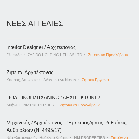
ΝΕΕΣ ΑΓΓΕΛΙΕΣ
Interior Designer / Αρχιτέκτονας
Γλυφάδα
ZAFIDO HOLDING HELLAS LTD
Ζητούν να Προσλάβουν
Ζητείται Αρχιτέκτονας,
Κύπρος, Λευκωσια
AVasiliou Architects
Ζητούν Εργασία
ΠΟΛΙΤΙΚΟΙ ΜΗΧΑΝΙΚΟΙ/ ΑΡΧΙΤΕΚΤΟΝΕΣ
Αθήνα
NM PROPERTIES
Ζητούν να Προσλάβουν
Μηχανικός / Αρχιτέκτονας – Έμπειρος/η στις Ρυθμίσεις
Αυθαιρέτων (Ν. 4495/17)
Νέα Αλικαρνασσός, Ηράκλειο Κρήτης
NM PROPERTIES
Ζητούν να