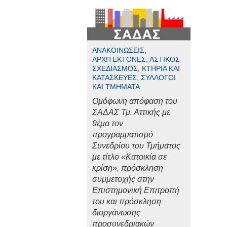
ΑΝΑΚΟΙΝΏΣΕΙΣ,
ΑΡΧΙΤΈΚΤΟΝΕΣ, ΑΣΤΙΚΌΣ
ΣΧΕΔΙΑΣΜΌΣ, ΚΤΉΡΙΑ ΚΑΙ
ΚΑΤΑΣΚΕΥΈΣ, ΣΎΛΛΟΓΟΙ
ΚΑΙ ΤΜΉΜΑΤΑ
Ομόφωνη απόφαση του
ΣΑΔΑΣ Τμ. Αττικής με
θέμα τον
προγραμματισμό
Συνεδρίου του Τμήματος
με τίτλο «Κατοικία σε
κρίση», πρόσκληση
συμμετοχής στην
Επιστημονική Επιτροπή
του και πρόσκληση
διοργάνωσης
προσυνεδριακών