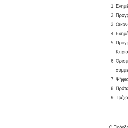
Ενημ
Προγρ
Οικον
Ενημέ
Προγρ
Κτιρι
Ορισμ
συμμε
Ψήφισ
Πρότα
Τρέχο
Ο Πρόεδ