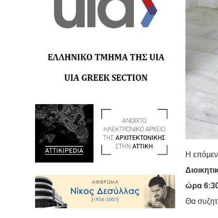
H επόμεν
Διοικητι
ώρα 6:30
Θα συζητ