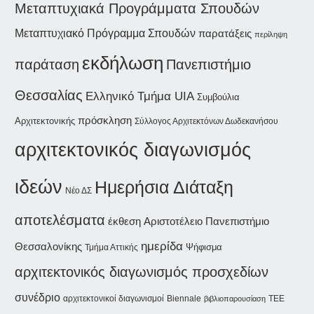
Μεταπτυχιακά Προγράμματα Σπουδών
Μεταπτυχιακό Πρόγραμμα Σπουδών
παρατάξεις
περίληψη
εκδήλωση
παράταση
Πανεπιστήμιο
Θεσσαλίας
Ελληνικό Τμήμα UIA
Συμβούλια
πρόσκληση
Αρχιτεκτονικής
Σύλλογος Αρχιτεκτόνων Δωδεκανήσου
αρχιτεκτονικός διαγωνισμός
ιδεών
Ημερήσια Διάταξη
Νέο ΔΣ
αποτελέσματα
έκθεση
Αριστοτέλειο Πανεπιστήμιο
ημερίδα
Θεσσαλονίκης
Ψήφισμα
Τμήμα Αττικής
αρχιτεκτονικός διαγωνισμός προσχεδίων
συνέδριο
αρχιτεκτονικοί διαγωνισμοί
Biennale
βιβλιοπαρουσίαση
ΤΕΕ