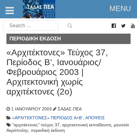
MENU
Search
for:
ΠΕΡΙΟΔΙΚΉ ΈΚΔΟΣΗ
«Αρχιτέκτονες» Τεύχος 37,
Περίοδος Β’, Ιανουάριος/
Φεβρουάριος 2003 |
Αρχιτεκτονική χωρίς
αρχιτέκτονες (2ο)
1 ΙΑΝΟΥΑΡΊΟΥ 2003
ΣΑΔΑΣ-ΠΕΑ
«ΑΡΧΙΤΈΚΤΟΝΕΣ» ΠΕΡΊΟΔΟΣ Α+Β΄
,
ΑΠΌΨΕΙΣ
"αρχιτέκτονες" τεύχος 37
,
αρχιτεκτονική εκπαίδευση
,
μουσείο
Ακρόπολης
,
περιοδική έκδοση