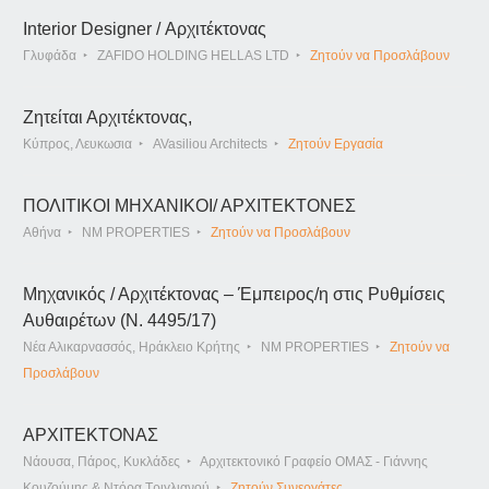
Interior Designer / Αρχιτέκτονας
Γλυφάδα
ZAFIDO HOLDING HELLAS LTD
Ζητούν να Προσλάβουν
Ζητείται Αρχιτέκτονας,
Κύπρος, Λευκωσια
AVasiliou Architects
Ζητούν Εργασία
ΠΟΛΙΤΙΚΟΙ ΜΗΧΑΝΙΚΟΙ/ ΑΡΧΙΤΕΚΤΟΝΕΣ
Αθήνα
NM PROPERTIES
Ζητούν να Προσλάβουν
Μηχανικός / Αρχιτέκτονας – Έμπειρος/η στις Ρυθμίσεις
Αυθαιρέτων (Ν. 4495/17)
Νέα Αλικαρνασσός, Ηράκλειο Κρήτης
NM PROPERTIES
Ζητούν να
Προσλάβουν
ΑΡΧΙΤΕΚΤΟΝΑΣ
Νάουσα, Πάρος, Κυκλάδες
Αρχιτεκτονικό Γραφείο ΟΜΑΣ - Γιάννης
Κουζούμης & Ντόρα Τριγλιανού
Ζητούν Συνεργάτες