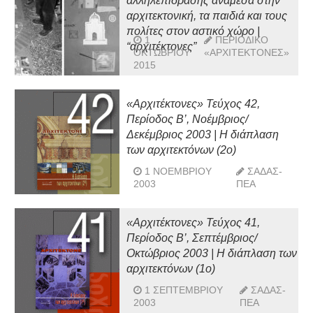
αλληλεπίδρασης ανάμεσα στην
αρχιτεκτονική, τα παιδιά και τους
πολίτες στον αστικό χώρο |
1
ΠΕΡΙΟΔΙΚΌ
“αρχιτέκτονες”
ΟΚΤΩΒΡΊΟΥ
«ΑΡΧΙΤΈΚΤΟΝΕΣ»
2015
«Αρχιτέκτονες» Τεύχος 42,
Περίοδος Β’, Νοέμβριος/
Δεκέμβριος 2003 | Η διάπλαση
των αρχιτεκτόνων (2ο)
1 ΝΟΕΜΒΡΊΟΥ
ΣΑΔΑΣ-
2003
ΠΕΑ
«Αρχιτέκτονες» Τεύχος 41,
Περίοδος Β’, Σεπτέμβριος/
Οκτώβριος 2003 | Η διάπλαση των
αρχιτεκτόνων (1ο)
1 ΣΕΠΤΕΜΒΡΊΟΥ
ΣΑΔΑΣ-
2003
ΠΕΑ