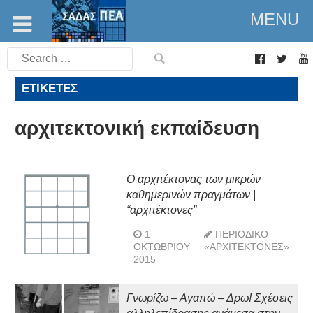
MENU
Search
for:
ΕΤΙΚΈΤΕΣ
αρχιτεκτονική εκπαίδευση
Ο αρχιτέκτονας των μικρών
καθημερινών πραγμάτων |
“αρχιτέκτονες”
1
ΠΕΡΙΟΔΙΚΌ
ΟΚΤΩΒΡΊΟΥ
«ΑΡΧΙΤΈΚΤΟΝΕΣ»
2015
Γνωρίζω – Αγαπώ – Δρω! Σχέσεις