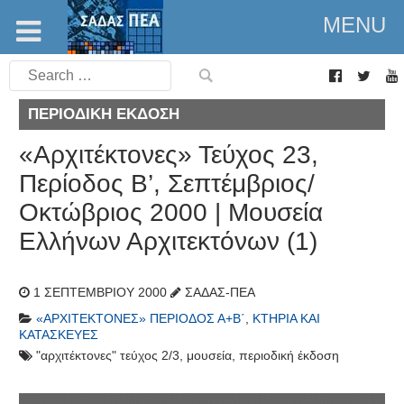
MENU
Search
for:
ΠΕΡΙΟΔΙΚΉ ΈΚΔΟΣΗ
«Αρχιτέκτονες» Τεύχος 23,
Περίοδος Β’, Σεπτέμβριος/
Οκτώβριος 2000 | Μουσεία
Ελλήνων Αρχιτεκτόνων (1)
1 ΣΕΠΤΕΜΒΡΊΟΥ 2000
ΣΑΔΑΣ-ΠΕΑ
«ΑΡΧΙΤΈΚΤΟΝΕΣ» ΠΕΡΊΟΔΟΣ Α+Β΄
,
ΚΤΉΡΙΑ ΚΑΙ
ΚΑΤΑΣΚΕΥΈΣ
"αρχιτέκτονες" τεύχος 2/3
,
μουσεία
,
περιοδική έκδοση