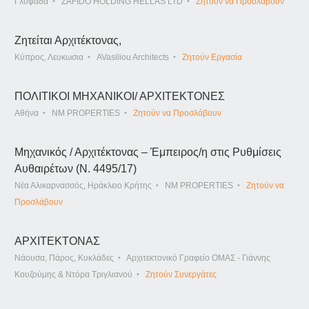
Γλυφάδα
ZAFIDO HOLDING HELLAS LTD
Ζητούν να Προσλάβουν
Ζητείται Αρχιτέκτονας,
Κύπρος, Λευκωσια
AVasiliou Architects
Ζητούν Εργασία
ΠΟΛΙΤΙΚΟΙ ΜΗΧΑΝΙΚΟΙ/ ΑΡΧΙΤΕΚΤΟΝΕΣ
Αθήνα
NM PROPERTIES
Ζητούν να Προσλάβουν
Μηχανικός / Αρχιτέκτονας – Έμπειρος/η στις Ρυθμίσεις
Αυθαιρέτων (Ν. 4495/17)
Νέα Αλικαρνασσός, Ηράκλειο Κρήτης
NM PROPERTIES
Ζητούν να
Προσλάβουν
ΑΡΧΙΤΕΚΤΟΝΑΣ
Νάουσα, Πάρος, Κυκλάδες
Αρχιτεκτονικό Γραφείο ΟΜΑΣ - Γιάννης
Κουζούμης & Ντόρα Τριγλιανού
Ζητούν Συνεργάτες