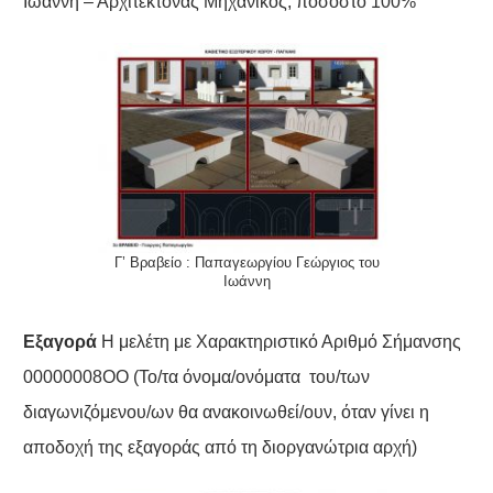
Ιωάννη – Αρχιτέκτονας Μηχανικός, ποσοστό 100%
Γ’ Βραβείο : Παπαγεωργίου Γεώργιος του
Ιωάννη
Εξαγορά
Η μελέτη με Χαρακτηριστικό Αριθμό Σήμανσης
00000008ΟΟ (Το/τα όνομα/ονόματα του/των
διαγωνιζόμενου/ων θα ανακοινωθεί/ουν, όταν γίνει η
αποδοχή της εξαγοράς από τη διοργανώτρια αρχή)