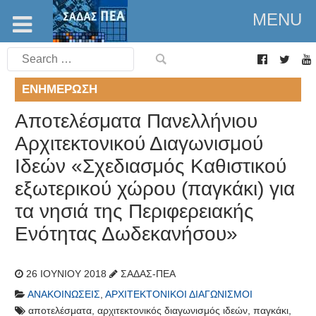
MENU
Search
for:
ΕΝΗΜΈΡΩΣΗ
Αποτελέσματα Πανελλήνιου
Αρχιτεκτονικού Διαγωνισμού
Ιδεών «Σχεδιασμός Καθιστικού
εξωτερικού χώρου (παγκάκι) για
τα νησιά της Περιφερειακής
Ενότητας Δωδεκανήσου»
26 ΙΟΥΝΊΟΥ 2018
ΣΑΔΑΣ-ΠΕΑ
ΑΝΑΚΟΙΝΏΣΕΙΣ
,
ΑΡΧΙΤΕΚΤΟΝΙΚΟΊ ΔΙΑΓΩΝΙΣΜΟΊ
αποτελέσματα
,
αρχιτεκτονικός διαγωνισμός ιδεών
,
παγκάκι
,