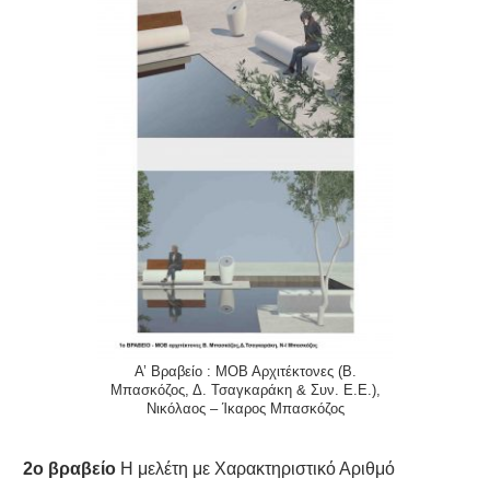
A’ Βραβείο : ΜΟΒ Αρχιτέκτονες (Β.
Μπασκόζος, Δ. Τσαγκαράκη & Συν. Ε.Ε.),
Νικόλαος – Ίκαρος Μπασκόζος
2ο βραβείο
Η μελέτη με Χαρακτηριστικό Αριθμό