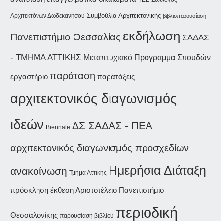
Συμβούλια Αρχιτεκτονικής
Αρχιτεκτόνων Δωδεκανήσου
βιβλιοπαρουσίαση
εκδήλωση
Πανεπιστήμιο Θεσσαλίας
ΣΑΔΑΣ
- ΤΜΗΜΑ ΑΤΤΙΚΗΣ
Μεταπτυχιακό Πρόγραμμα Σπουδών
παράταση
εργαστήριο
παρατάξεις
αρχιτεκτονικός διαγωνισμός
ιδεών
ΔΣ ΣΑΔΑΣ - ΠΕΑ
Biennale
αρχιτεκτονικός διαγωνισμός προσχεδίων
Ημερήσια Διάταξη
ανακοίνωση
Τμήμα Αττικής
έκθεση
Αριστοτέλειο Πανεπιστήμιο
πρόσκληση
περιοδική
Θεσσαλονίκης
παρουσίαση βιβλίου