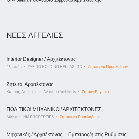
Συμβούλια Αρχιτεκτονικής
Biennale
ΝΕΕΣ ΑΓΓΕΛΙΕΣ
Interior Designer / Αρχιτέκτονας
Γλυφάδα
ZAFIDO HOLDING HELLAS LTD
Ζητούν να Προσλάβουν
Ζητείται Αρχιτέκτονας,
Κύπρος, Λευκωσια
AVasiliou Architects
Ζητούν Εργασία
ΠΟΛΙΤΙΚΟΙ ΜΗΧΑΝΙΚΟΙ/ ΑΡΧΙΤΕΚΤΟΝΕΣ
Αθήνα
NM PROPERTIES
Ζητούν να Προσλάβουν
Μηχανικός / Αρχιτέκτονας – Έμπειρος/η στις Ρυθμίσεις