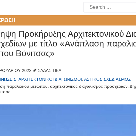
Search
for:
ΈΡΩΣΗ
ληψη Προκήρυξης Αρχιτεκτονικού Δ
χεδίων με τίτλο «Ανάπλαση παραλι
που Βόνιτσας»
ΡΟΥΑΡΊΟΥ 2022
ΣΑΔΑΣ-ΠΕΑ
ΙΝΏΣΕΙΣ
,
ΑΡΧΙΤΕΚΤΟΝΙΚΟΊ ΔΙΑΓΩΝΙΣΜΟΊ
,
ΑΣΤΙΚΌΣ ΣΧΕΔΙΑΣΜΌΣ
ση παραλιακού μετώπου
,
αρχιτεκτονικός διαγωνισμός προσχεδίων
,
Δήμ
ιτσας