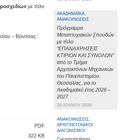
 Προσχεδίων
με τίτλο
ΑΚΑΔΗΜΑΪΚΆ,
ΑΝΑΚΟΙΝΏΣΕΙΣ
Πρόγραμμα
Μεταπτυχιακών Σπουδών
τίου – Βόνιτσας :
με τίτλο
“ΕΠΑΝΑΧΡΗΣΕΙΣ
ΚΤΙΡΙΩΝ ΚΑΙ ΣΥΝΟΛΩΝ”
από το Τμήμα
Αρχιτεκτόνων Μηχανικών
του Πανεπιστημίου
Θεσσαλίας, για το
Ακαδημαϊκό έτος 2026 –
2027
28 ΙΟΥΛΊΟΥ 2026
ΑΝΑΚΟΙΝΏΣΕΙΣ,
ΑΡΧΙΤΕΚΤΟΝΙΚΟΊ
PDF
ΔΙΑΓΩΝΙΣΜΟΊ
322 KB
Γνωστοποίηση