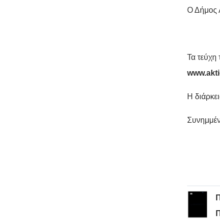
Ο Δήμος 
Τα τεύχη 
www.akti
Η διάρκε
Συνημμέν
Π