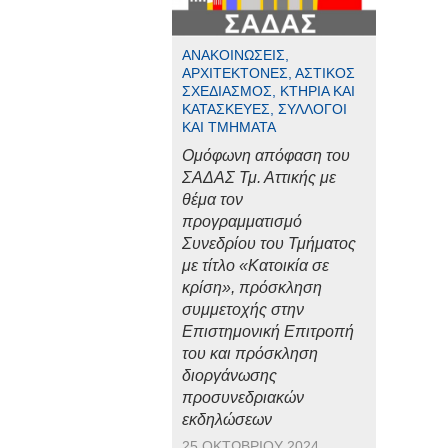
ΑΝΑΚΟΙΝΏΣΕΙΣ,
ΑΡΧΙΤΈΚΤΟΝΕΣ, ΑΣΤΙΚΌΣ
ΣΧΕΔΙΑΣΜΌΣ, ΚΤΉΡΙΑ ΚΑΙ
ΚΑΤΑΣΚΕΥΈΣ, ΣΎΛΛΟΓΟΙ
ΚΑΙ ΤΜΉΜΑΤΑ
Ομόφωνη απόφαση του
ΣΑΔΑΣ Τμ. Αττικής με
θέμα τον
προγραμματισμό
Συνεδρίου του Τμήματος
με τίτλο «Κατοικία σε
κρίση», πρόσκληση
συμμετοχής στην
Επιστημονική Επιτροπή
του και πρόσκληση
διοργάνωσης
προσυνεδριακών
εκδηλώσεων
25 ΟΚΤΩΒΡΊΟΥ 2024