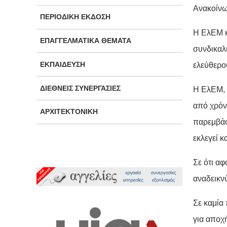
Ανακοίν
ΠΕΡΙΟΔΙΚΉ ΈΚΔΟΣΗ
Η ΕλΕΜ κ
ΕΠΑΓΓΕΛΜΑΤΙΚΆ ΘΈΜΑΤΑ
συνδικαλ
ΕΚΠΑΊΔΕΥΣΗ
ελεύθερο
ΔΙΕΘΝΕΊΣ ΣΥΝΕΡΓΑΣΊΕΣ
Η ΕλΕΜ, 
από χρόν
ΑΡΧΙΤΕΚΤΟΝΙΚΉ
παρεμβάσ
εκλεγεί κ
Σε ότι αφ
αναδεικν
Σε καμία
για αποχ