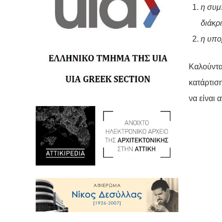
η συμ
διάκρ
η υπο
Καλούντα
κατάρτισ
να είναι