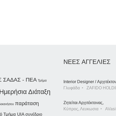
ΝΕΕΣ ΑΓΓΕΛΙΕΣ
Σ ΣΑΔΑΣ - ΠΕΑ
Τμήμα
Interior Designer / Αρχιτέκτο
Γλυφάδα
ZAFIDO HOLDI
Ημερήσια Διάταξη
παράταση
Ζητείται Αρχιτέκτονας,
δεκανήσου
Κύπρος, Λευκωσια
AVasil
ό Τμήμα UIA
συνέδριο