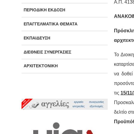
Α.Π. 413
ΠΕΡΙΟΔΙΚΉ ΈΚΔΟΣΗ
ΑΝΑΚΟΙ
ΕΠΑΓΓΕΛΜΑΤΙΚΆ ΘΈΜΑΤΑ
Πρόσκλ
ΕΚΠΑΊΔΕΥΣΗ
αρχιτεκ
ΔΙΕΘΝΕΊΣ ΣΥΝΕΡΓΑΣΊΕΣ
Το Διοικ
καταρτίσ
ΑΡΧΙΤΕΚΤΟΝΙΚΉ
να δοθεί
προσόντα
τις
15/11
Προσκαλε
δελτίο στ
Προϋπό