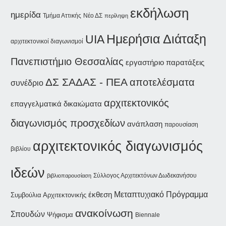
εκδήλωση
ημερίδα
Τμήμα Αττικής
Νέο ΔΣ
περίληψη
Ημερήσια Διάταξη
UIA
αρχιτεκτονικοί διαγωνισμοί
Πανεπιστήμιο Θεσσαλίας
εργαστήριο
παρατάξεις
ΔΣ ΣΑΔΑΣ - ΠΕΑ
αποτελέσματα
συνέδριο
αρχιτεκτονικός
επαγγελματικά δικαιώματα
διαγωνισμός προσχεδίων
ανάπλαση
παρουσίαση
αρχιτεκτονικός διαγωνισμός
βιβλίου
ιδεών
Σύλλογος Αρχιτεκτόνων Δωδεκανήσου
βιβλιοπαρουσίαση
έκθεση
Μεταπτυχιακό Πρόγραμμα
Συμβούλια Αρχιτεκτονικής
ανακοίνωση
Σπουδών
Ψήφισμα
Biennale