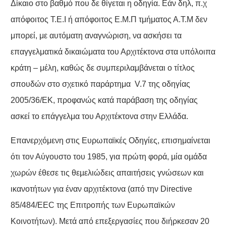
Δίκαιο στο βαθμό που δε θίγεται η οδηγία. Εάν δηλ, π.χ
απόφοιτος Τ.Ε.Ι ή απόφοιτος Ε.Μ.Π τμήματος Α.Τ.Μ δεν
μπορεί, με αυτόματη αναγνώριση, να ασκήσει τα
επαγγελματικά δικαιώματα του Αρχιτέκτονα στα υπόλοιπα
κράτη – μέλη, καθώς δε συμπεριλαμβάνεται ο τίτλος
σπουδών στο σχετικό παράρτημα V.7 της οδηγίας
2005/36/ΕΚ, προφανώς κατά παράβαση της οδηγίας
ασκεί το επάγγελμα του Αρχιτέκτονα στην Ελλάδα.
Επανερχόμενη στις Ευρωπαϊκές Οδηγίες, επισημαίνεται
ότι τον Αύγουστο του 1985, για πρώτη φορά, µία οµάδα
χωρών έθεσε τις θεµελιώδεις απαιτήσεις γνώσεων και
ικανοτήτων για έναν αρχιτέκτονα (από την Directive
85/484/EEC της Επιτροπής των Ευρωπαϊκών
Κοινοτήτων). Μετά από επεξεργασίες που διήρκεσαν 20