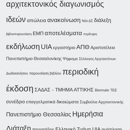
αρχιτεκτονικός διαγωνισμός
ιδεών
ανακοίνωση
διάλεξη
απώλεια
Νέο ΔΣ
αποτελέσματα
ΕΜΠ
βιβλιοπαρουσίαση
περίληψη
εκδήλωση
UIA
ΑΠΘ
εργαστήριο
Αριστοτέλειο
Πανεπιστήμιο Θεσσαλονίκης
Ψήφισμα
Σύλλογος Αρχιτεκτόνων
περιοδική
Δωδεκανήσου
παρουσίαση βιβλίου
έκδοση
ΣΑΔΑΣ - ΤΜΗΜΑ ΑΤΤΙΚΗΣ
Biennale
ΤΕΕ
συνέδριο
επαγγελματικά δικαιώματα
Συμβούλια Αρχιτεκτονικής
Ημερήσια
Πανεπιστήμιο Θεσσαλίας
Διάταξη
Ελληνικό Τμήμα UIA
παρατάξεις
ανάπλαση