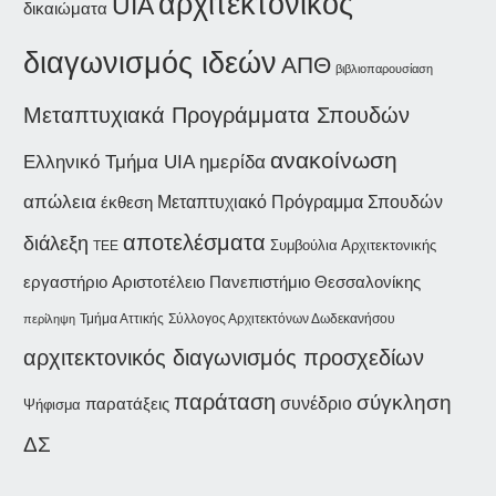
αρχιτεκτονικός
UIA
δικαιώματα
διαγωνισμός ιδεών
ΑΠΘ
βιβλιοπαρουσίαση
Μεταπτυχιακά Προγράμματα Σπουδών
ανακοίνωση
ημερίδα
Ελληνικό Τμήμα UIA
απώλεια
έκθεση
Μεταπτυχιακό Πρόγραμμα Σπουδών
αποτελέσματα
διάλεξη
Συμβούλια Αρχιτεκτονικής
ΤΕΕ
εργαστήριο
Αριστοτέλειο Πανεπιστήμιο Θεσσαλονίκης
Τμήμα Αττικής
Σύλλογος Αρχιτεκτόνων Δωδεκανήσου
περίληψη
αρχιτεκτονικός διαγωνισμός προσχεδίων
παράταση
σύγκληση
συνέδριο
παρατάξεις
Ψήφισμα
ΔΣ