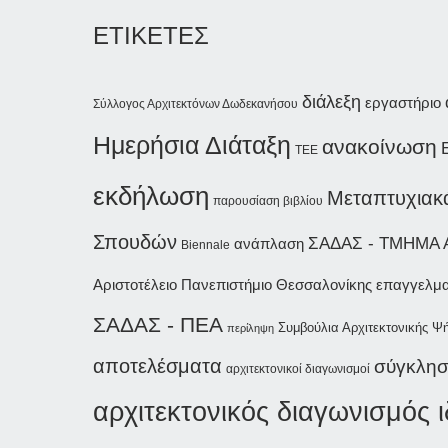
ΕΤΙΚΕΤΕΣ
διάλεξη
εργαστήριο
Σύλλογος Αρχιτεκτόνων Δωδεκανήσου
Ημερήσια Διάταξη
ανακοίνωση
ΤΕΕ
εκδήλωση
Μεταπτυχιακ
παρουσίαση βιβλίου
Σπουδών
ΣΑΔΑΣ - ΤΜΗΜΑ 
ανάπλαση
Biennale
Αριστοτέλειο Πανεπιστήμιο Θεσσαλονίκης
επαγγελμα
ΣΑΔΑΣ - ΠΕΑ
Συμβούλια Αρχιτεκτονικής
Ψή
περίληψη
αποτελέσματα
σύγκλησ
αρχιτεκτονικοί διαγωνισμοί
αρχιτεκτονικός διαγωνισμός 