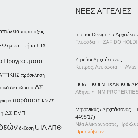
ΝΕΕΣ ΑΓΓΕΛΙΕΣ
απώλεια
παρατάξεις
Interior Designer / Αρχιτέκτο
Γλυφάδα
ZAFIDO HOLDI
Ελληνικό Τμήμα UIA
Ζητείται Αρχιτέκτονας,
ά Προγράμματα
Κύπρος, Λευκωσια
AVasil
ΑΤΤΙΚΗΣ
πρόσκληση
ΠΟΛΙΤΙΚΟΙ ΜΗΧΑΝΙΚΟΙ/ 
ΔΣ
τικά δικαιώματα
Αθήνα
NM PROPERTIE
παράταση
φισμα
Νέο ΔΣ
Μηχανικός / Αρχιτέκτονας – 
η ΔΣ
ΕΜΠ
4495/17)
Νέα Αλικαρνασσός, Ηράκλει
ιδεών
UIA
ΑΠΘ
έκθεση
Προσλάβουν