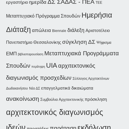
ΔΣ ΣΑΔΑΣ - ΠΕΑ
ημερίδα
εργαστήριο
ΤΕΕ
Ημερήσια
Μεταπτυχιακό Πρόγραμμα Σπουδών
Διάταξη
διάλεξη
απώλεια
Αριστοτέλειο
Biennale
σύγκληση ΔΣ
Πανεπιστήμιο Θεσσαλονίκης
Ψήφισμα
Μεταπτυχιακά Προγράμματα
ΕΜΠ
βιβλιοπαρουσίαση
UIA
Σπουδών
αρχιτεκτονικός
περίληψη
διαγωνισμός προσχεδίων
Σύλλογος Αρχιτεκτόνων
επαγγελματικά δικαιώματα
Δωδεκανήσου
Νέο ΔΣ
ανακοίνωση
πρόσκληση
Συμβούλια Αρχιτεκτονικής
αρχιτεκτονικός διαγωνισμός
ιδεών
εκδήλωση
παράταση
παρατάξεις