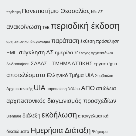
Πανεπιστήμιο Θεσσαλίας
Νέο ΔΣ
περίληψη
περιοδική έκδοση
ανακοίνωση
ΤΕΕ
παράταση
έκθεση
πρόσκληση
αρχιτεκτονικοί διαγωνισμοί
σύγκληση ΔΣ
ημερίδα
ΕΜΠ
Σύλλογος Αρχιτεκτόνων
ΣΑΔΑΣ - ΤΜΗΜΑ ΑΤΤΙΚΗΣ
εργαστήριο
Δωδεκανήσου
αποτελέσματα
Ελληνικό Τμήμα UIA
Συμβούλια
UIA
ΑΠΘ
απώλεια
Αρχιτεκτονικής
παρουσίαση βιβλίου
αρχιτεκτονικός διαγωνισμός προσχεδίων
εκδήλωση
διάλεξη
επαγγελματικά
Biennale
Ημερήσια Διάταξη
δικαιώματα
Ψήφισμα