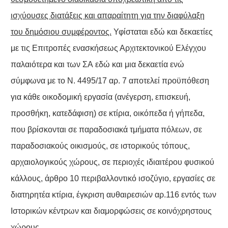
ισχύουσες διατάξεις και απαραίτητη για την διαφύλαξη
του δημόσιου συμφέροντος.
Υφίσταται εδώ και δεκαετίες
με τις Επιτροπές ενασκήσεως Αρχιτεκτονικού Ελέγχου
παλαιότερα και των ΣΑ εδώ και μια δεκαετία ενώ
σύμφωνα με το Ν. 4495/17 αρ. 7 αποτελεί προϋπόθεση
για κάθε οικοδομική εργασία (ανέγερση, επισκευή,
προσθήκη, κατεδάφιση) σε κτίρια, οικόπεδα ή γήπεδα,
που βρίσκονται σε παραδοσιακά τμήματα πόλεων, σε
παραδοσιακούς οικισμούς, σε ιστορικούς τόπους,
αρχαιολογικούς χώρους, σε περιοχές ιδιαιτέρου φυσικού
κάλλους, άρθρο 10 περιβαλλοντικό ισοζύγιο, εργασίες σε
διατηρητέα κτίρια, έγκριση αυθαιρεσιών αρ.116 εντός των
Ιστορικών κέντρων και διαμορφώσεις σε κοινόχρηστους
χώρους.